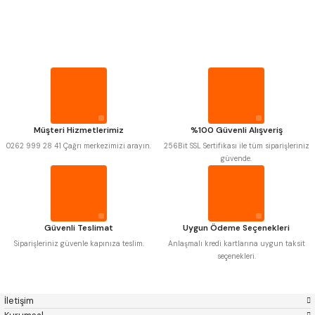
PROPLAR
Mitutoyo
Gönder
Insize
Narex
Asimeto
VİDA MASTARLARI
Pld
Kraft
Krone
Izar
Gerardi
Zps-Fn
ŞERİT SENTİLLER
Krasnic
Harlingen
Fraisa
Harvest
Müşteri Hizmetlerimiz
%100 Güvenli Alışveriş
TURMETRE
Autogrip
Tome
0262 999 28 41 Çağrı merkezimizi arayın.
256Bit SSL Sertifikası ile tüm siparişleriniz
Mastercut
Cp Grat-Ex
güvende.
Bison
Bučovice Tools
PİLLER
Gsp
Vertex
Gwg
Hakansson
Haimer
Çin
DİĞER ÖLÇÜ ALETLERİ
Cztool
Huscut
Güvenli Teslimat
Uygun Ödeme Seçenekleri
Iat
Ithal
Kinex
Korloy
Siparişleriniz güvenle kapınıza teslim.
Anlaşmalı kredi kartlarına uygun taksit
Masus
Pilana
seçenekleri.
Poldi
Skoda
Stanny
Temak
Tos
Wia
İletişim
Yerli
Zps