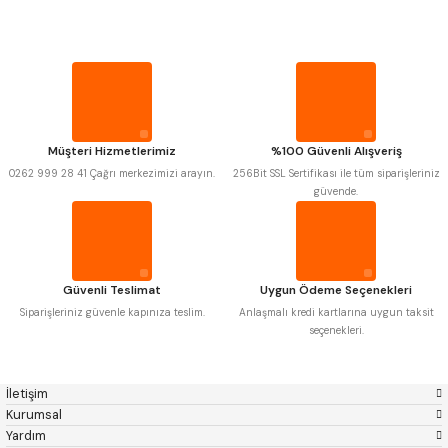
Mitutoyo
Gönder
Insize
PROPLAR
Narex
Asimeto
Pld
Kraft
Krone
Izar
VİDA MASTARLARI
Gerardi
Zps-Fn
Krasnic
Harlingen
ŞERİT SENTİLLER
Fraisa
Harvest
Müşteri Hizmetlerimiz
%100 Güvenli Alışveriş
Autogrip
Tome
0262 999 28 41 Çağrı merkezimizi arayın.
256Bit SSL Sertifikası ile tüm siparişleriniz
Mastercut
Cp Grat-Ex
TURMETRE
güvende.
Bison
Bučovice Tools
Gsp
Vertex
Gwg
Hakansson
PİLLER
Haimer
Çin
Cztool
Huscut
Güvenli Teslimat
Uygun Ödeme Seçenekleri
Iat
Ithal
DİĞER ÖLÇÜ ALETLERİ
Kinex
Korloy
Siparişleriniz güvenle kapınıza teslim.
Anlaşmalı kredi kartlarına uygun taksit
Masus
Pilana
seçenekleri.
Poldi
Skoda
Stanny
Temak
Tos
Wia
İletişim
Yerli
Zps
Kurumsal
Yardım