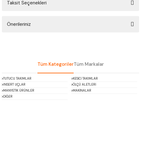
Taksit Seçenekleri
ÇOK AMAÇLI ÖLÇÜ MASTARI
Bu ürüne ilk yorumu siz yapın!
PERGELLER
Önerileriniz
Yorum Yaz
PİM MASTAR SETİ
Bu ürünün fiyat bilgisi, resim, ürün açıklamalarında ve diğer konularda
yetersiz gördüğünüz noktaları öneri formunu kullanarak tarafımıza
iletebilirsiniz.
FİLLER ÇAKISI
Görüş ve önerileriniz için teşekkür ederiz.
Tüm Kategoriler
Tüm Markalar
TORNA KALEM MASTARI
Ürün resmi kalitesiz, bozuk veya görüntülenemiyor.
TUTUCU TAKIMLAR
KESİCİ TAKIMLAR
Ürün açıklamasında eksik bilgiler bulunuyor.
INSERT UÇLAR
ÖLÇÜ ALETLERİ
KALIP ALMA ŞABLONU
Ürün bilgilerinde hatalar bulunuyor.
MANYETİK ÜRÜNLER
MAKİNALAR
DİĞER
Ürün fiyatı diğer sitelerden daha pahalı.
GRANİT PLEYTLER
Bu ürüne benzer farklı alternatifler olmalı.
DÖKÜM PLEYTLER
AÇI MASTAR SETİ