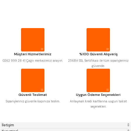
PROPLAR
Mitutoyo
Gönder
Insize
Narex
Asimeto
VİDA MASTARLARI
Pld
Kraft
Krone
Izar
Gerardi
Zps-Fn
ŞERİT SENTİLLER
Krasnic
Harlingen
Fraisa
Harvest
Müşteri Hizmetlerimiz
%100 Güvenli Alışveriş
TURMETRE
Autogrip
Tome
0262 999 28 41 Çağrı merkezimizi arayın.
256Bit SSL Sertifikası ile tüm siparişleriniz
Mastercut
Cp Grat-Ex
güvende.
Bison
Bučovice Tools
PİLLER
Gsp
Vertex
Gwg
Hakansson
Haimer
Çin
DİĞER ÖLÇÜ ALETLERİ
Cztool
Huscut
Güvenli Teslimat
Uygun Ödeme Seçenekleri
Iat
Ithal
Kinex
Korloy
Siparişleriniz güvenle kapınıza teslim.
Anlaşmalı kredi kartlarına uygun taksit
Masus
Pilana
seçenekleri.
Poldi
Skoda
Stanny
Temak
Tos
Wia
İletişim
Yerli
Zps