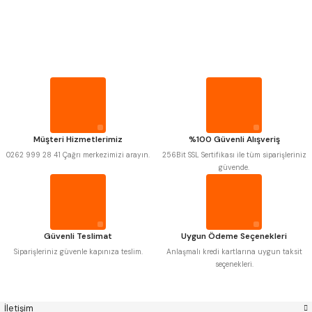
PROPLAR
MITUTOYO
Gönder
INSIZE
VİDA MASTARLARI
NAREX
ASIMETO
PLD
KRAFT
KRONE
IZAR
ŞERİT SENTİLLER
GERARDI
ZPS-FN
KRASNIC
HARLINGEN
FRAISA
HARVEST
TURMETRE
Müşteri Hizmetlerimiz
%100 Güvenli Alışveriş
AUTOGRIP
TOME
0262 999 28 41 Çağrı merkezimizi arayın.
256Bit SSL Sertifikası ile tüm siparişleriniz
MASTERCUT
CP GRAT-EX
güvende.
PİLLER
BISON
BUČOVICE TOOLS
GSP
VERTEX
GWG
HAKANSSON
DİĞER ÖLÇÜ ALETLERİ
HAIMER
CIN
CZTOOL
HUSCUT
Güvenli Teslimat
Uygun Ödeme Seçenekleri
IAT
ITHAL
KINEX
KORLOY
Siparişleriniz güvenle kapınıza teslim.
Anlaşmalı kredi kartlarına uygun taksit
MASUS
PILANA
seçenekleri.
POLDI
SKODA
STANNY
TEMAK
TOS
YERLI
İletişim