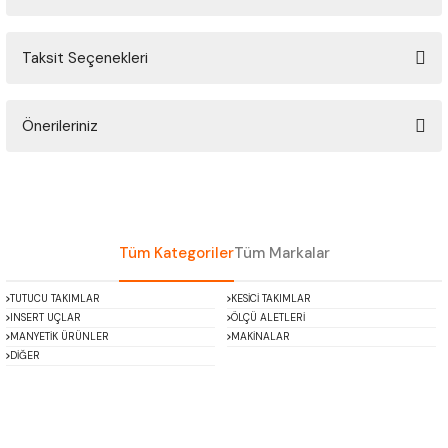
ÇOK AMAÇLI ÖLÇÜ MASTARI
Taksit Seçenekleri
Bu ürüne ilk yorumu siz yapın!
PERGELLER
PİM MASTAR SETİ
Önerileriniz
Yorum Yaz
Bu ürünün fiyat bilgisi, resim, ürün açıklamalarında ve diğer konularda
FİLLER ÇAKISI
yetersiz gördüğünüz noktaları öneri formunu kullanarak tarafımıza
iletebilirsiniz.
TORNA KALEM MASTARI
Görüş ve önerileriniz için teşekkür ederiz.
Tüm Kategoriler
Tüm Markalar
KALIP ALMA ŞABLONU
Ürün resmi kalitesiz, bozuk veya görüntülenemiyor.
TUTUCU TAKIMLAR
KESİCİ TAKIMLAR
Ürün açıklamasında eksik bilgiler bulunuyor.
INSERT UÇLAR
ÖLÇÜ ALETLERİ
GRANİT PLEYTLER
Ürün bilgilerinde hatalar bulunuyor.
MANYETİK ÜRÜNLER
MAKİNALAR
DİĞER
Ürün fiyatı diğer sitelerden daha pahalı.
DÖKÜM PLEYTLER
Bu ürüne benzer farklı alternatifler olmalı.
AÇI MASTAR SETİ