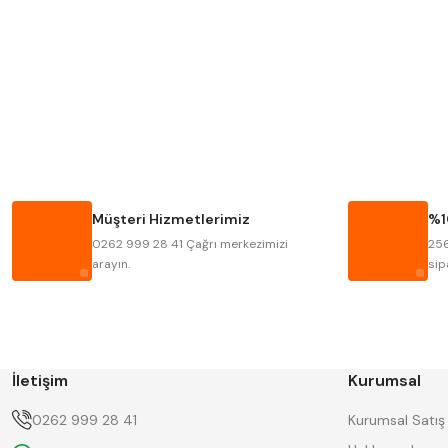
MITUTOYO
INSIZE
KRONE
IZAR
FRAISA
HARVEST
BISON
BUČOVICE TOOLS
HAIMER
CIN
Müşteri Hizmetlerimiz
%1
KINEX
KORLOY
0262 999 28 41 Çağrı merkezimizi
256
STANNY
TEMAK
arayın.
sip
İletişim
Kurumsal
0262 999 28 41
Kurumsal Satış