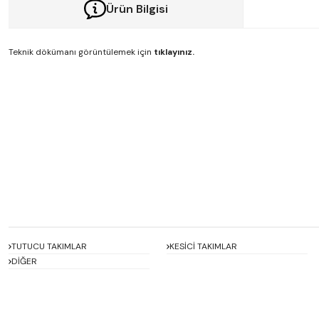
Ürün Bilgisi
Teknik dökümanı görüntülemek için
tıklayınız.
Bu ürünün fiyat bilgisi, resim, ürün açıklamalarında ve diğer konularda y
Görüş ve önerileriniz için teşekkür ederiz.
Ürün resmi kalitesiz, bozuk veya görüntülenemiyor.
Ürün açıklamasında eksik bilgiler bulunuyor.
Ürün bilgilerinde hatalar bulunuyor.
Ürün fiyatı diğer sitelerden daha pahalı.
Bu ürüne benzer farklı alternatifler olmalı.
TUTUCU TAKIMLAR
KESİCİ TAKIMLAR
DİĞER