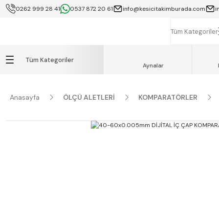
0262 999 28 41
0537 872 20 61
info@kesicitakimburada.com
i
KOCAELİ İÇİ SA
K
Tüm Kategoriler
Tüm Kategoriler
Aynalar
Anasayfa
ÖLÇÜ ALETLERİ
KOMPARATÖRLER