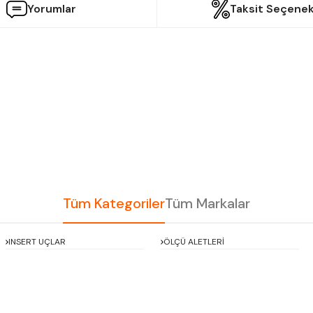
Yorumlar
Taksit Seçenek
etersiz gördüğünüz noktaları öneri formunu kullanarak tarafımıza iletebilir
Bu ürüne ilk yorumu siz yapın!
Yorum Yaz
Tüm Kategoriler
Tüm Markalar
INSERT UÇLAR
ÖLÇÜ ALETLERİ