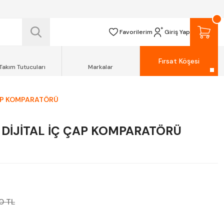
 TESLİM EDİLİR.
R.
Favorilerim
Giriş Yap
Fırsat Köşesi
Takım Tutucuları
Markalar
AP KOMPARATÖRÜ
DİJİTAL İÇ ÇAP KOMPARATÖRÜ
0 TL