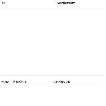
leri
Önerileriniz
siniz.
MANYETİK ÜRÜNLER
MAKİNALAR