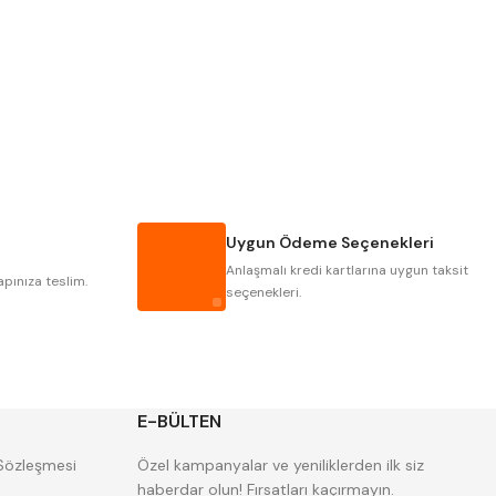
PLD
KRAFT
KRASNIC
HARLINGEN
MASTERCUT
CP GRAT-EX
GWG
HAKANSSON
IAT
ITHAL
Uygun Ödeme Seçenekleri
POLDI
SKODA
Anlaşmalı kredi kartlarına uygun taksit
ZPS
apınıza teslim.
seçenekleri.
E-BÜLTEN
 Sözleşmesi
Özel kampanyalar ve yeniliklerden ilk siz
haberdar olun! Fırsatları kaçırmayın.