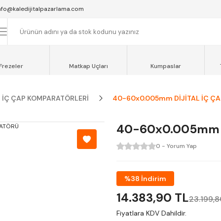
SAAT 16:00'YA KADAR VERİLEN SİPARİŞLER AYNI GÜN KARGOYA VERİLİR.
nfo@kaledijitalpazarlama.com
AT 12:00'YE KADAR VERİLEN SİPARİŞLER SEVKİYAT ARACIMIZLA AYNI GÜN
OCAELİ ve SAKARYA BÖLGESİ İÇİN AYNI GÜN TESLİMAT ARACIMIZ VARDI
Frezeler
Matkap Uçları
Kumpaslar
İÇ ÇAP KOMPARATÖRLERİ
40-60x0.005mm DİJİTAL İÇ Ç
40-60x0.005mm 
0 - Yorum Yap
%38 İndirim
14.383,90 TL
23.199,8
Fiyatlara KDV Dahildir.