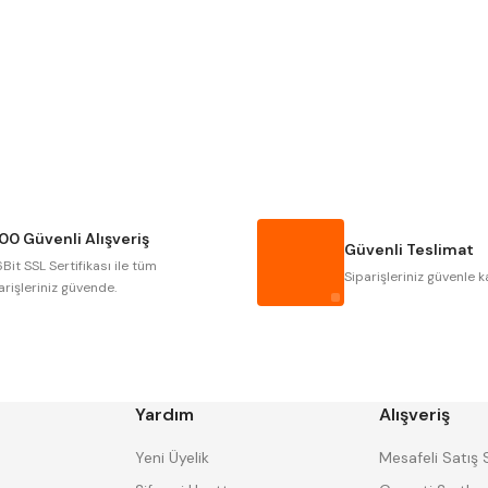
Gönder
NAREX
ASIMETO
GERARDI
ZPS-FN
AUTOGRIP
TOME
GSP
VERTEX
CZTOOL
HUSCUT
00 Güvenli Alışveriş
MASUS
PILANA
Güvenli Teslimat
Bit SSL Sertifikası ile tüm
TOS
YERLI
Siparişleriniz güvenle k
arişleriniz güvende.
Yardım
Alışveriş
Yeni Üyelik
Mesafeli Satış