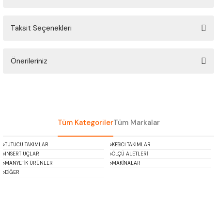
ÇOK AMAÇLI ÖLÇÜ MASTARI
Taksit Seçenekleri
Bu ürüne ilk yorumu siz yapın!
PERGELLER
PİM MASTAR SETİ
Önerileriniz
Yorum Yaz
Bu ürünün fiyat bilgisi, resim, ürün açıklamalarında ve diğer konularda
FİLLER ÇAKISI
yetersiz gördüğünüz noktaları öneri formunu kullanarak tarafımıza
iletebilirsiniz.
TORNA KALEM MASTARI
Görüş ve önerileriniz için teşekkür ederiz.
Tüm Kategoriler
Tüm Markalar
KALIP ALMA ŞABLONU
Ürün resmi kalitesiz, bozuk veya görüntülenemiyor.
TUTUCU TAKIMLAR
KESİCİ TAKIMLAR
Ürün açıklamasında eksik bilgiler bulunuyor.
INSERT UÇLAR
ÖLÇÜ ALETLERİ
GRANİT PLEYTLER
Ürün bilgilerinde hatalar bulunuyor.
MANYETİK ÜRÜNLER
MAKİNALAR
DİĞER
Ürün fiyatı diğer sitelerden daha pahalı.
DÖKÜM PLEYTLER
Bu ürüne benzer farklı alternatifler olmalı.
AÇI MASTAR SETİ