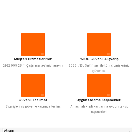
PROPLAR
Mitutoyo
Gönder
Insize
VİDA MASTARLARI
Narex
Asimeto
Pld
Kraft
Krone
Izar
ŞERİT SENTİLLER
Gerardi
Zps-Fn
Krasnic
Harlingen
Fraisa
Harvest
TURMETRE
Müşteri Hizmetlerimiz
%100 Güvenli Alışveriş
Autogrip
Tome
0262 999 28 41 Çağrı merkezimizi arayın.
256Bit SSL Sertifikası ile tüm siparişleriniz
Mastercut
Cp Grat-Ex
güvende.
PİLLER
Bison
Bučovice Tools
Gsp
Vertex
Gwg
Hakansson
DİĞER ÖLÇÜ ALETLERİ
Haimer
Çin
Cztool
Huscut
Güvenli Teslimat
Uygun Ödeme Seçenekleri
Iat
Ithal
Kinex
Korloy
Siparişleriniz güvenle kapınıza teslim.
Anlaşmalı kredi kartlarına uygun taksit
Masus
Pilana
seçenekleri.
Poldi
Skoda
Stanny
Temak
Tos
Wia
İletişim