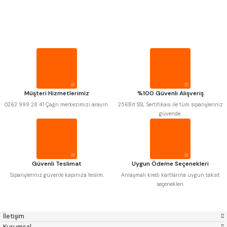
PROPLAR
MITUTOYO
Gönder
INSIZE
NAREX
ASIMETO
VİDA MASTARLARI
PLD
KRAFT
KRONE
IZAR
GERARDI
ZPS-FN
ŞERİT SENTİLLER
KRASNIC
HARLINGEN
FRAISA
HARVEST
Müşteri Hizmetlerimiz
%100 Güvenli Alışveriş
TURMETRE
AUTOGRIP
TOME
0262 999 28 41 Çağrı merkezimizi arayın.
256Bit SSL Sertifikası ile tüm siparişleriniz
MASTERCUT
CP GRAT-EX
güvende.
BISON
BUČOVICE TOOLS
PİLLER
GSP
VERTEX
GWG
HAKANSSON
HAIMER
CIN
DİĞER ÖLÇÜ ALETLERİ
CZTOOL
HUSCUT
Güvenli Teslimat
Uygun Ödeme Seçenekleri
IAT
ITHAL
KINEX
KORLOY
Siparişleriniz güvenle kapınıza teslim.
Anlaşmalı kredi kartlarına uygun taksit
MASUS
PILANA
seçenekleri.
POLDI
SKODA
STANNY
TEMAK
TOS
YERLI
İletişim
ZPS
Kurumsal