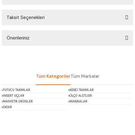
ÇOK AMAÇLI ÖLÇÜ MASTARI
Taksit Seçenekleri
Bu ürüne ilk yorumu siz yapın!
PERGELLER
PİM MASTAR SETİ
Önerileriniz
Yorum Yaz
Bu ürünün fiyat bilgisi, resim, ürün açıklamalarında ve diğer konularda
FİLLER ÇAKISI
yetersiz gördüğünüz noktaları öneri formunu kullanarak tarafımıza
iletebilirsiniz.
TORNA KALEM MASTARI
Görüş ve önerileriniz için teşekkür ederiz.
Tüm Kategoriler
Tüm Markalar
KALIP ALMA ŞABLONU
Ürün resmi kalitesiz, bozuk veya görüntülenemiyor.
TUTUCU TAKIMLAR
KESİCİ TAKIMLAR
Ürün açıklamasında eksik bilgiler bulunuyor.
INSERT UÇLAR
ÖLÇÜ ALETLERİ
GRANİT PLEYTLER
Ürün bilgilerinde hatalar bulunuyor.
MANYETİK ÜRÜNLER
MAKİNALAR
DİĞER
Ürün fiyatı diğer sitelerden daha pahalı.
DÖKÜM PLEYTLER
Bu ürüne benzer farklı alternatifler olmalı.
AÇI MASTAR SETİ