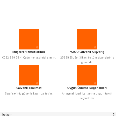
PROPLAR
MITUTOYO
Gönder
INSIZE
VİDA MASTARLARI
NAREX
ASIMETO
PLD
KRAFT
KRONE
IZAR
ŞERİT SENTİLLER
GERARDI
ZPS-FN
KRASNIC
HARLINGEN
FRAISA
HARVEST
TURMETRE
Müşteri Hizmetlerimiz
%100 Güvenli Alışveriş
AUTOGRIP
TOME
0262 999 28 41 Çağrı merkezimizi arayın.
256Bit SSL Sertifikası ile tüm siparişleriniz
MASTERCUT
CP GRAT-EX
güvende.
PİLLER
BISON
BUČOVICE TOOLS
GSP
VERTEX
GWG
HAKANSSON
DİĞER ÖLÇÜ ALETLERİ
HAIMER
CIN
CZTOOL
HUSCUT
Güvenli Teslimat
Uygun Ödeme Seçenekleri
IAT
ITHAL
KINEX
KORLOY
Siparişleriniz güvenle kapınıza teslim.
Anlaşmalı kredi kartlarına uygun taksit
MASUS
PILANA
seçenekleri.
POLDI
SKODA
STANNY
TEMAK
TOS
YERLI
İletişim