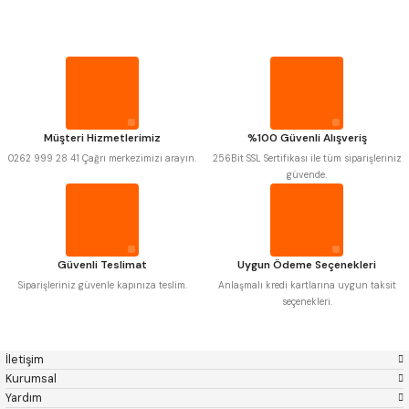
Mitutoyo
Gönder
Insize
PROPLAR
Narex
Asimeto
Pld
Kraft
Krone
Izar
VİDA MASTARLARI
Gerardi
Zps-Fn
Krasnic
Harlingen
ŞERİT SENTİLLER
Fraisa
Harvest
Müşteri Hizmetlerimiz
%100 Güvenli Alışveriş
Autogrip
Tome
0262 999 28 41 Çağrı merkezimizi arayın.
256Bit SSL Sertifikası ile tüm siparişleriniz
Mastercut
Cp Grat-Ex
TURMETRE
güvende.
Bison
Bučovice Tools
Gsp
Vertex
Gwg
Hakansson
PİLLER
Haimer
Çin
Cztool
Huscut
Güvenli Teslimat
Uygun Ödeme Seçenekleri
Iat
Ithal
DİĞER ÖLÇÜ ALETLERİ
Kinex
Korloy
Siparişleriniz güvenle kapınıza teslim.
Anlaşmalı kredi kartlarına uygun taksit
Masus
Pilana
seçenekleri.
Poldi
Skoda
Stanny
Temak
Tos
Wia
İletişim
Yerli
Zps
Kurumsal
Yardım