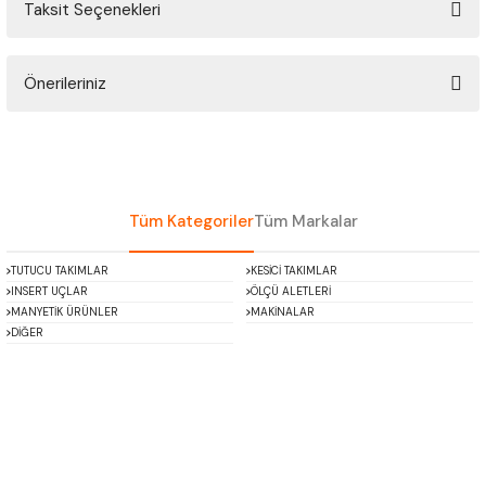
Taksit Seçenekleri
ÇOK AMAÇLI ÖLÇÜ MASTARI
Bu ürüne ilk yorumu siz yapın!
PERGELLER
Önerileriniz
Yorum Yaz
PİM MASTAR SETİ
Bu ürünün fiyat bilgisi, resim, ürün açıklamalarında ve diğer konularda
yetersiz gördüğünüz noktaları öneri formunu kullanarak tarafımıza
iletebilirsiniz.
FİLLER ÇAKISI
Görüş ve önerileriniz için teşekkür ederiz.
Tüm Kategoriler
Tüm Markalar
TORNA KALEM MASTARI
Ürün resmi kalitesiz, bozuk veya görüntülenemiyor.
TUTUCU TAKIMLAR
KESİCİ TAKIMLAR
Ürün açıklamasında eksik bilgiler bulunuyor.
INSERT UÇLAR
ÖLÇÜ ALETLERİ
KALIP ALMA ŞABLONU
Ürün bilgilerinde hatalar bulunuyor.
MANYETİK ÜRÜNLER
MAKİNALAR
DİĞER
Ürün fiyatı diğer sitelerden daha pahalı.
GRANİT PLEYTLER
Bu ürüne benzer farklı alternatifler olmalı.
DÖKÜM PLEYTLER
AÇI MASTAR SETİ