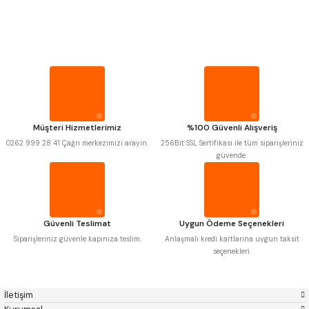
PROPLAR
MITUTOYO
Gönder
INSIZE
NAREX
ASIMETO
VİDA MASTARLARI
PLD
KRAFT
KRONE
IZAR
GERARDI
ZPS-FN
ŞERİT SENTİLLER
KRASNIC
HARLINGEN
FRAISA
HARVEST
Müşteri Hizmetlerimiz
%100 Güvenli Alışveriş
TURMETRE
AUTOGRIP
TOME
0262 999 28 41 Çağrı merkezimizi arayın.
256Bit SSL Sertifikası ile tüm siparişleriniz
MASTERCUT
CP GRAT-EX
güvende.
BISON
BUČOVICE TOOLS
PİLLER
GSP
VERTEX
GWG
HAKANSSON
HAIMER
CIN
DİĞER ÖLÇÜ ALETLERİ
CZTOOL
HUSCUT
Güvenli Teslimat
Uygun Ödeme Seçenekleri
IAT
ITHAL
KINEX
KORLOY
Siparişleriniz güvenle kapınıza teslim.
Anlaşmalı kredi kartlarına uygun taksit
MASUS
PILANA
seçenekleri.
POLDI
SKODA
STANNY
TEMAK
TOS
YERLI
İletişim
ZPS