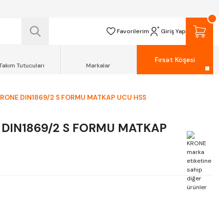
 TESLİM EDİLİR.
R.
Favorilerim
Giriş Yap
Fırsat Köşesi
Takım Tutucuları
Markalar
ONE DIN1869/2 S FORMU MATKAP UCU HSS
DIN1869/2 S FORMU MATKAP