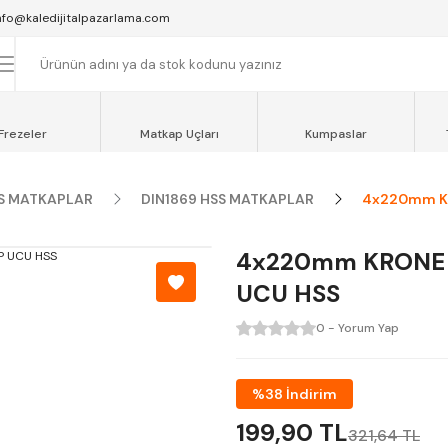
SAAT 16:00'YA KADAR VERİLEN SİPARİŞLER AYNI GÜN KARGOYA VERİLİR.
nfo@kaledijitalpazarlama.com
AT 12:00'YE KADAR VERİLEN SİPARİŞLER SEVKİYAT ARACIMIZLA AYNI GÜN
OCAELİ ve SAKARYA BÖLGESİ İÇİN AYNI GÜN TESLİMAT ARACIMIZ VARDI
Frezeler
Matkap Uçları
Kumpaslar
S MATKAPLAR
DIN1869 HSS MATKAPLAR
4x220mm KR
4x220mm KRONE 
UCU HSS
0 - Yorum Yap
%38 İndirim
199,90 TL
321,64 TL