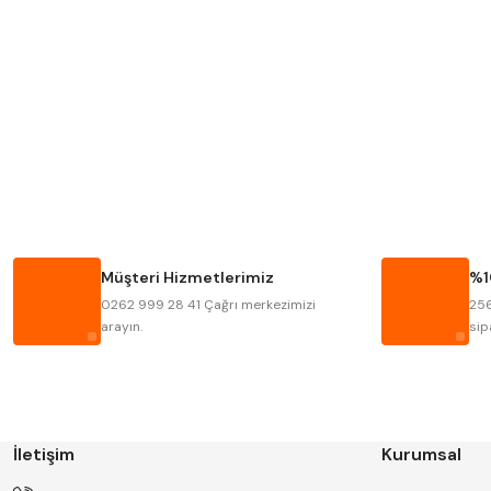
MITUTOYO
INSIZE
KRONE
IZAR
FRAISA
HARVEST
BISON
BUČOVICE TOOLS
HAIMER
CIN
Müşteri Hizmetlerimiz
%1
KINEX
KORLOY
0262 999 28 41 Çağrı merkezimizi
256
STANNY
TEMAK
arayın.
sip
İletişim
Kurumsal