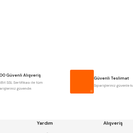
Gönder
NAREX
ASIMETO
GERARDI
ZPS-FN
AUTOGRIP
TOME
GSP
VERTEX
CZTOOL
HUSCUT
00 Güvenli Alışveriş
MASUS
PILANA
Güvenli Teslimat
Bit SSL Sertifikası ile tüm
TOS
YERLI
Siparişleriniz güvenle k
arişleriniz güvende.
Yardım
Alışveriş