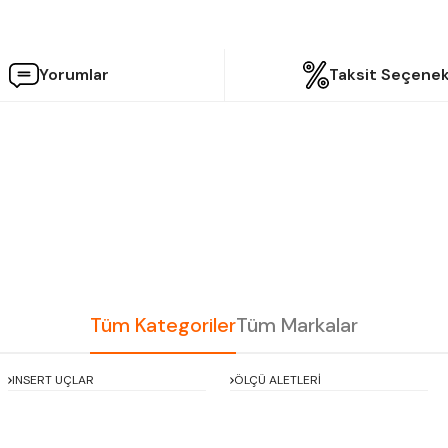
Yorumlar
Taksit Seçenek
etersiz gördüğünüz noktaları öneri formunu kullanarak tarafımıza iletebilir
Bu ürüne ilk yorumu siz yapın!
Yorum Yaz
Tüm Kategoriler
Tüm Markalar
INSERT UÇLAR
ÖLÇÜ ALETLERİ