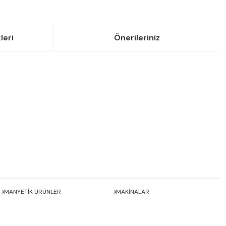
leri
Önerileriniz
siniz.
MANYETİK ÜRÜNLER
MAKİNALAR