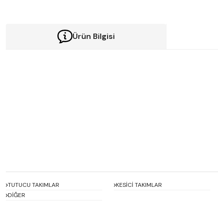
Ürün Bilgisi
Bu ürünün fiyat bilgisi, resim, ürün açıklamalarında ve diğer konularda y
Görüş ve önerileriniz için teşekkür ederiz.
Ürün resmi kalitesiz, bozuk veya görüntülenemiyor.
Ürün açıklamasında eksik bilgiler bulunuyor.
Ürün bilgilerinde hatalar bulunuyor.
Ürün fiyatı diğer sitelerden daha pahalı.
Bu ürüne benzer farklı alternatifler olmalı.
TUTUCU TAKIMLAR
KESİCİ TAKIMLAR
DİĞER