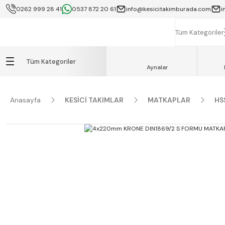
0262 999 28 41
0537 872 20 61
info@kesicitakimburada.com
i
KOCAELİ İÇİ SA
K
Tüm Kategoriler
Tüm Kategoriler
Aynalar
Anasayfa
KESİCİ TAKIMLAR
MATKAPLAR
HS