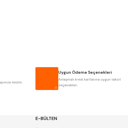
PLD
KRAFT
KRASNIC
HARLINGEN
MASTERCUT
CP GRAT-EX
GWG
HAKANSSON
IAT
ITHAL
Uygun Ödeme Seçenekleri
POLDI
SKODA
Anlaşmalı kredi kartlarına uygun taksit
ZPS
apınıza teslim.
seçenekleri.
E-BÜLTEN