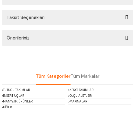
ÇOK AMAÇLI ÖLÇÜ MASTARI
Taksit Seçenekleri
Bu ürüne ilk yorumu siz yapın!
PERGELLER
PİM MASTAR SETİ
Önerileriniz
Yorum Yaz
Bu ürünün fiyat bilgisi, resim, ürün açıklamalarında ve diğer konularda
FİLLER ÇAKISI
yetersiz gördüğünüz noktaları öneri formunu kullanarak tarafımıza
iletebilirsiniz.
TORNA KALEM MASTARI
Görüş ve önerileriniz için teşekkür ederiz.
Tüm Kategoriler
Tüm Markalar
KALIP ALMA ŞABLONU
Ürün resmi kalitesiz, bozuk veya görüntülenemiyor.
TUTUCU TAKIMLAR
KESİCİ TAKIMLAR
Ürün açıklamasında eksik bilgiler bulunuyor.
INSERT UÇLAR
ÖLÇÜ ALETLERİ
GRANİT PLEYTLER
Ürün bilgilerinde hatalar bulunuyor.
MANYETİK ÜRÜNLER
MAKİNALAR
DİĞER
Ürün fiyatı diğer sitelerden daha pahalı.
DÖKÜM PLEYTLER
Bu ürüne benzer farklı alternatifler olmalı.
AÇI MASTAR SETİ