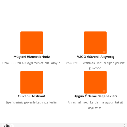
PROPLAR
Mitutoyo
Gönder
Insize
VİDA MASTARLARI
Narex
Asimeto
Pld
Kraft
Krone
Izar
ŞERİT SENTİLLER
Gerardi
Zps-Fn
Krasnic
Harlingen
Fraisa
Harvest
TURMETRE
Müşteri Hizmetlerimiz
%100 Güvenli Alışveriş
Autogrip
Tome
0262 999 28 41 Çağrı merkezimizi arayın.
256Bit SSL Sertifikası ile tüm siparişleriniz
Mastercut
Cp Grat-Ex
güvende.
PİLLER
Bison
Bučovice Tools
Gsp
Vertex
Gwg
Hakansson
DİĞER ÖLÇÜ ALETLERİ
Haimer
Çin
Cztool
Huscut
Güvenli Teslimat
Uygun Ödeme Seçenekleri
Iat
Ithal
Kinex
Korloy
Siparişleriniz güvenle kapınıza teslim.
Anlaşmalı kredi kartlarına uygun taksit
Masus
Pilana
seçenekleri.
Poldi
Skoda
Stanny
Temak
Tos
Wia
İletişim