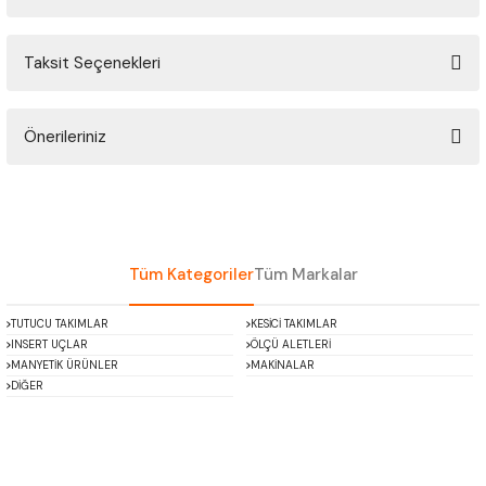
ÇOK AMAÇLI ÖLÇÜ MASTARI
Taksit Seçenekleri
Bu ürüne ilk yorumu siz yapın!
PERGELLER
PİM MASTAR SETİ
Önerileriniz
Yorum Yaz
Bu ürünün fiyat bilgisi, resim, ürün açıklamalarında ve diğer konularda
FİLLER ÇAKISI
yetersiz gördüğünüz noktaları öneri formunu kullanarak tarafımıza
iletebilirsiniz.
TORNA KALEM MASTARI
Görüş ve önerileriniz için teşekkür ederiz.
Tüm Kategoriler
Tüm Markalar
KALIP ALMA ŞABLONU
Ürün resmi kalitesiz, bozuk veya görüntülenemiyor.
TUTUCU TAKIMLAR
KESİCİ TAKIMLAR
Ürün açıklamasında eksik bilgiler bulunuyor.
INSERT UÇLAR
ÖLÇÜ ALETLERİ
GRANİT PLEYTLER
Ürün bilgilerinde hatalar bulunuyor.
MANYETİK ÜRÜNLER
MAKİNALAR
DİĞER
Ürün fiyatı diğer sitelerden daha pahalı.
DÖKÜM PLEYTLER
Bu ürüne benzer farklı alternatifler olmalı.
AÇI MASTAR SETİ