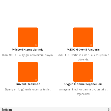
PROPLAR
Mitutoyo
Gönder
Insize
VİDA MASTARLARI
Narex
Asimeto
Pld
Kraft
Krone
Izar
ŞERİT SENTİLLER
Gerardi
Zps-Fn
Krasnic
Harlingen
Fraisa
Harvest
TURMETRE
Müşteri Hizmetlerimiz
%100 Güvenli Alışveriş
Autogrip
Tome
0262 999 28 41 Çağrı merkezimizi arayın.
256Bit SSL Sertifikası ile tüm siparişleriniz
Mastercut
Cp Grat-Ex
güvende.
PİLLER
Bison
Bučovice Tools
Gsp
Vertex
Gwg
Hakansson
DİĞER ÖLÇÜ ALETLERİ
Haimer
Çin
Cztool
Huscut
Güvenli Teslimat
Uygun Ödeme Seçenekleri
Iat
Ithal
Kinex
Korloy
Siparişleriniz güvenle kapınıza teslim.
Anlaşmalı kredi kartlarına uygun taksit
Masus
Pilana
seçenekleri.
Poldi
Skoda
Stanny
Temak
Tos
Wia
İletişim