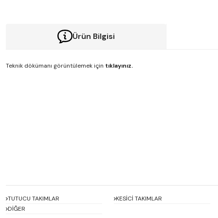
Ürün Bilgisi
Teknik dökümanı görüntülemek için
tıklayınız.
Bu ürünün fiyat bilgisi, resim, ürün açıklamalarında ve diğer konularda y
Görüş ve önerileriniz için teşekkür ederiz.
Ürün resmi kalitesiz, bozuk veya görüntülenemiyor.
Ürün açıklamasında eksik bilgiler bulunuyor.
Ürün bilgilerinde hatalar bulunuyor.
Ürün fiyatı diğer sitelerden daha pahalı.
Bu ürüne benzer farklı alternatifler olmalı.
TUTUCU TAKIMLAR
KESİCİ TAKIMLAR
DİĞER