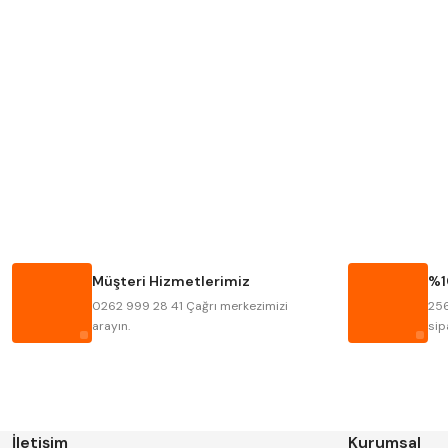
Mitutoyo
Insize
Krone
Izar
Fraisa
Harvest
Bison
Bučovice Tools
Haimer
Çin
Müşteri Hizmetlerimiz
%1
Kinex
Korloy
0262 999 28 41 Çağrı merkezimizi
256
Stanny
Temak
arayın.
sip
İletişim
Kurumsal