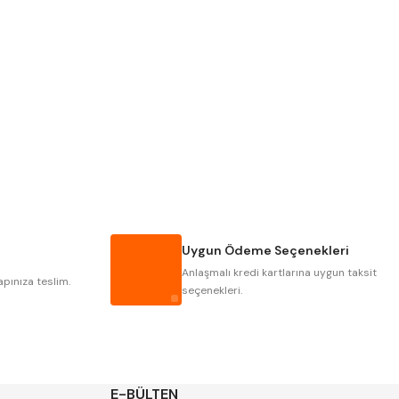
Pld
Kraft
Krasnic
Harlingen
Mastercut
Cp Grat-Ex
Gwg
Hakansson
Iat
Ithal
Uygun Ödeme Seçenekleri
Poldi
Skoda
Anlaşmalı kredi kartlarına uygun taksit
Yerli
Zps
apınıza teslim.
seçenekleri.
E-BÜLTEN