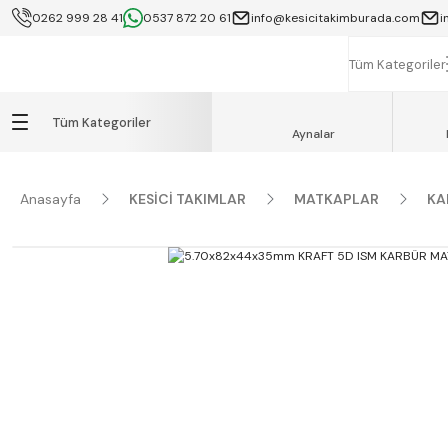
0262 999 28 41
0537 872 20 61
info@kesicitakimburada.com
i
KOCAELİ İÇİ SA
K
Tüm Kategoriler
Tüm Kategoriler
Aynalar
Anasayfa
KESİCİ TAKIMLAR
MATKAPLAR
KA