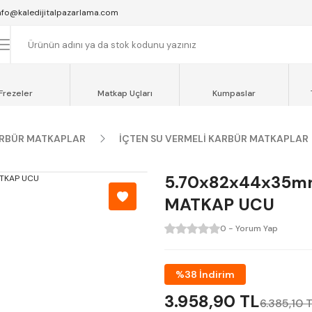
SAAT 16:00'YA KADAR VERİLEN SİPARİŞLER AYNI GÜN KARGOYA VERİLİR.
nfo@kaledijitalpazarlama.com
AT 12:00'YE KADAR VERİLEN SİPARİŞLER SEVKİYAT ARACIMIZLA AYNI GÜN
OCAELİ ve SAKARYA BÖLGESİ İÇİN AYNI GÜN TESLİMAT ARACIMIZ VARDI
Frezeler
Matkap Uçları
Kumpaslar
RBÜR MATKAPLAR
İÇTEN SU VERMELİ KARBÜR MATKAPLAR
5.70x82x44x35m
MATKAP UCU
0 - Yorum Yap
%38 İndirim
3.958,90 TL
6.385,10 