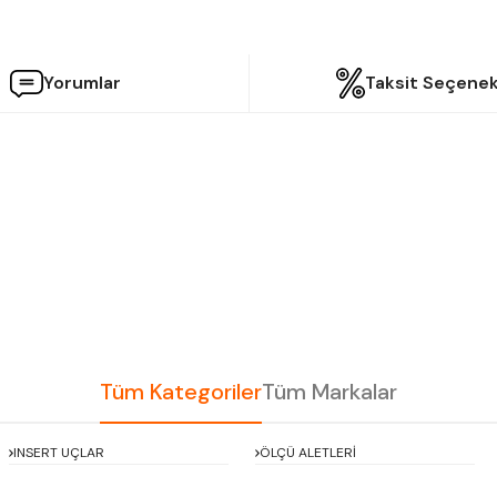
Yorumlar
Taksit Seçenek
etersiz gördüğünüz noktaları öneri formunu kullanarak tarafımıza iletebilir
Bu ürüne ilk yorumu siz yapın!
Yorum Yaz
Tüm Kategoriler
Tüm Markalar
INSERT UÇLAR
ÖLÇÜ ALETLERİ