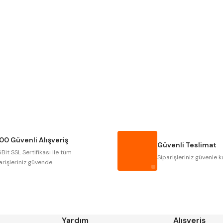
Gönder
Narex
Asimeto
Gerardi
Zps-Fn
Autogrip
Tome
Gsp
Vertex
Cztool
Huscut
00 Güvenli Alışveriş
Masus
Pilana
Güvenli Teslimat
Bit SSL Sertifikası ile tüm
Tos
Wia
Siparişleriniz güvenle k
arişleriniz güvende.
Yardım
Alışveriş