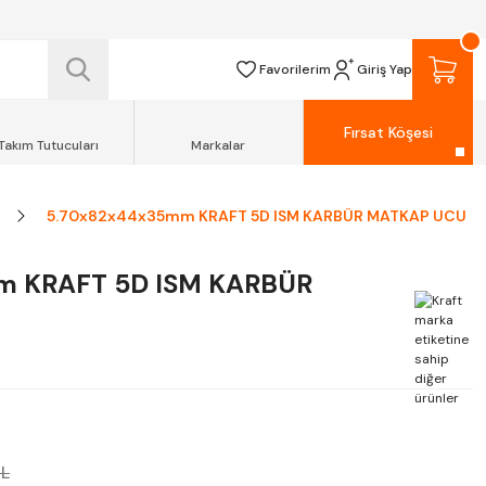
 TESLİM EDİLİR.
R.
Favorilerim
Giriş Yap
Fırsat Köşesi
Takım Tutucuları
Markalar
5.70x82x44x35mm KRAFT 5D ISM KARBÜR MATKAP UCU
m KRAFT 5D ISM KARBÜR
TL