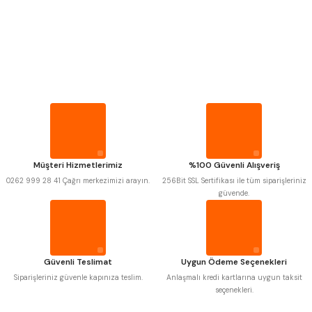
PROPLAR
VİDA MASTARLARI
MITUTOYO
Gönder
INSIZE
NAREX
ASIMETO
ŞERİT SENTİLLER
PLD
KRAFT
KRONE
IZAR
GERARDI
ZPS-FN
TURMETRE
KRASNIC
HARLINGEN
FRAISA
HARVEST
Müşteri Hizmetlerimiz
%100 Güvenli Alışveriş
PİLLER
AUTOGRIP
TOME
0262 999 28 41 Çağrı merkezimizi arayın.
256Bit SSL Sertifikası ile tüm siparişleriniz
MASTERCUT
CP GRAT-EX
güvende.
BISON
BUČOVICE TOOLS
DİĞER ÖLÇÜ ALETLERİ
GSP
VERTEX
GWG
HAKANSSON
HAIMER
CIN
CZTOOL
HUSCUT
Güvenli Teslimat
Uygun Ödeme Seçenekleri
IAT
ITHAL
KINEX
KORLOY
Siparişleriniz güvenle kapınıza teslim.
Anlaşmalı kredi kartlarına uygun taksit
MASUS
PILANA
seçenekleri.
POLDI
SKODA