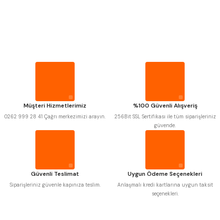
PROPLAR
VİDA MASTARLARI
MITUTOYO
Gönder
INSIZE
NAREX
ASIMETO
PLD
KRAFT
ŞERİT SENTİLLER
KRONE
IZAR
GERARDI
ZPS-FN
KRASNIC
HARLINGEN
TURMETRE
FRAISA
HARVEST
Müşteri Hizmetlerimiz
%100 Güvenli Alışveriş
AUTOGRIP
TOME
0262 999 28 41 Çağrı merkezimizi arayın.
256Bit SSL Sertifikası ile tüm siparişleriniz
MASTERCUT
CP GRAT-EX
PİLLER
güvende.
BISON
BUČOVICE TOOLS
GSP
VERTEX
DİĞER ÖLÇÜ ALETLERİ
GWG
HAKANSSON
HAIMER
CIN
CZTOOL
HUSCUT
Güvenli Teslimat
Uygun Ödeme Seçenekleri
IAT
ITHAL
KINEX
KORLOY
Siparişleriniz güvenle kapınıza teslim.
Anlaşmalı kredi kartlarına uygun taksit
MASUS
PILANA
seçenekleri.
POLDI
SKODA
STANNY
TEMAK