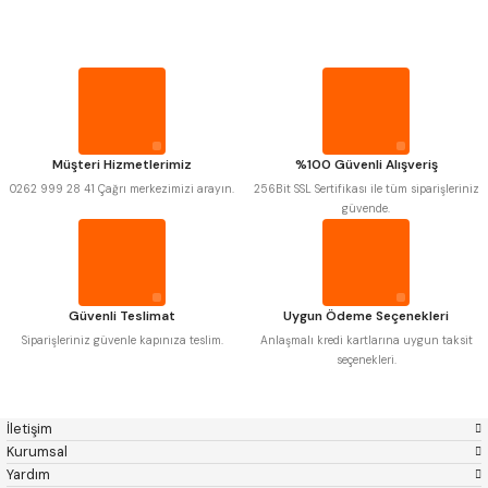
Mitutoyo
Gönder
Insize
PROPLAR
Narex
Asimeto
Pld
Kraft
Krone
Izar
VİDA MASTARLARI
Gerardi
Zps-Fn
Krasnic
Harlingen
ŞERİT SENTİLLER
Fraisa
Harvest
Müşteri Hizmetlerimiz
%100 Güvenli Alışveriş
Autogrip
Tome
0262 999 28 41 Çağrı merkezimizi arayın.
256Bit SSL Sertifikası ile tüm siparişleriniz
Mastercut
Cp Grat-Ex
TURMETRE
güvende.
Bison
Bučovice Tools
Gsp
Vertex
Gwg
Hakansson
PİLLER
Haimer
Çin
Cztool
Huscut
Güvenli Teslimat
Uygun Ödeme Seçenekleri
Iat
Ithal
DİĞER ÖLÇÜ ALETLERİ
Kinex
Korloy
Siparişleriniz güvenle kapınıza teslim.
Anlaşmalı kredi kartlarına uygun taksit
Masus
Pilana
seçenekleri.
Poldi
Skoda
Stanny
Temak
Tos
Wia
İletişim
Yerli
Zps
Kurumsal
Yardım