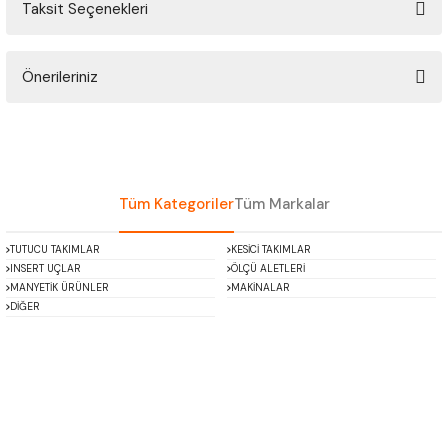
Taksit Seçenekleri
ÇOK AMAÇLI ÖLÇÜ MASTARI
Bu ürüne ilk yorumu siz yapın!
PERGELLER
Önerileriniz
Yorum Yaz
PİM MASTAR SETİ
Bu ürünün fiyat bilgisi, resim, ürün açıklamalarında ve diğer konularda
yetersiz gördüğünüz noktaları öneri formunu kullanarak tarafımıza
iletebilirsiniz.
FİLLER ÇAKISI
Görüş ve önerileriniz için teşekkür ederiz.
Tüm Kategoriler
Tüm Markalar
TORNA KALEM MASTARI
Ürün resmi kalitesiz, bozuk veya görüntülenemiyor.
TUTUCU TAKIMLAR
KESİCİ TAKIMLAR
Ürün açıklamasında eksik bilgiler bulunuyor.
INSERT UÇLAR
ÖLÇÜ ALETLERİ
KALIP ALMA ŞABLONU
Ürün bilgilerinde hatalar bulunuyor.
MANYETİK ÜRÜNLER
MAKİNALAR
DİĞER
Ürün fiyatı diğer sitelerden daha pahalı.
GRANİT PLEYTLER
Bu ürüne benzer farklı alternatifler olmalı.
DÖKÜM PLEYTLER
AÇI MASTAR SETİ