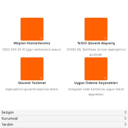
MITUTOYO
Gönder
INSIZE
PROPLAR
NAREX
ASIMETO
PLD
KRAFT
KRONE
IZAR
VİDA MASTARLARI
GERARDI
ZPS-FN
KRASNIC
HARLINGEN
ŞERİT SENTİLLER
FRAISA
HARVEST
Müşteri Hizmetlerimiz
%100 Güvenli Alışveriş
AUTOGRIP
TOME
0262 999 28 41 Çağrı merkezimizi arayın.
256Bit SSL Sertifikası ile tüm siparişleriniz
MASTERCUT
CP GRAT-EX
TURMETRE
güvende.
BISON
BUČOVICE TOOLS
GSP
VERTEX
GWG
HAKANSSON
PİLLER
HAIMER
CIN
CZTOOL
HUSCUT
Güvenli Teslimat
Uygun Ödeme Seçenekleri
IAT
ITHAL
DİĞER ÖLÇÜ ALETLERİ
KINEX
KORLOY
Siparişleriniz güvenle kapınıza teslim.
Anlaşmalı kredi kartlarına uygun taksit
MASUS
PILANA
seçenekleri.
POLDI
SKODA
STANNY
TEMAK
TOS
YERLI
İletişim
ZPS
Kurumsal
Yardım