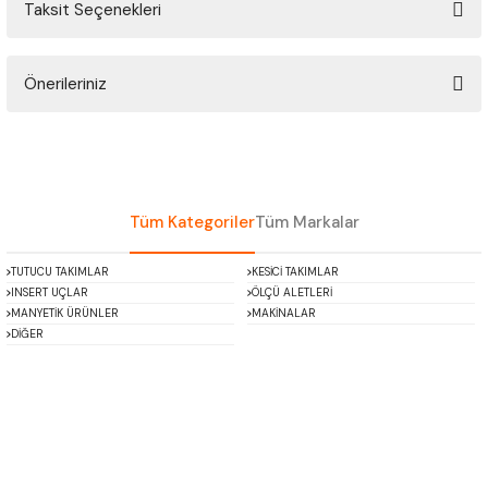
Taksit Seçenekleri
ÇOK AMAÇLI ÖLÇÜ MASTARI
Bu ürüne ilk yorumu siz yapın!
PERGELLER
Önerileriniz
Yorum Yaz
PİM MASTAR SETİ
Bu ürünün fiyat bilgisi, resim, ürün açıklamalarında ve diğer konularda
yetersiz gördüğünüz noktaları öneri formunu kullanarak tarafımıza
iletebilirsiniz.
FİLLER ÇAKISI
Görüş ve önerileriniz için teşekkür ederiz.
Tüm Kategoriler
Tüm Markalar
TORNA KALEM MASTARI
Ürün resmi kalitesiz, bozuk veya görüntülenemiyor.
TUTUCU TAKIMLAR
KESİCİ TAKIMLAR
Ürün açıklamasında eksik bilgiler bulunuyor.
INSERT UÇLAR
ÖLÇÜ ALETLERİ
KALIP ALMA ŞABLONU
Ürün bilgilerinde hatalar bulunuyor.
MANYETİK ÜRÜNLER
MAKİNALAR
DİĞER
Ürün fiyatı diğer sitelerden daha pahalı.
GRANİT PLEYTLER
Bu ürüne benzer farklı alternatifler olmalı.
DÖKÜM PLEYTLER
AÇI MASTAR SETİ