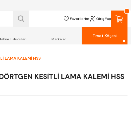
 TESLİM EDİLİR.
R.
Favorilerim
Giriş Yap
Fırsat Köşesi
Takım Tutucuları
Markalar
İ LAMA KALEMİ HSS
DÖRTGEN KESİTLİ LAMA KALEMİ HSS