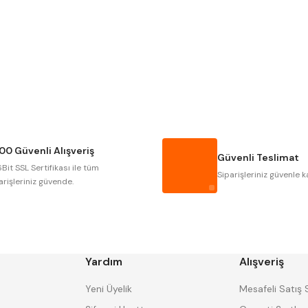
Gönder
Narex
Asimeto
Gerardi
Zps-Fn
Autogrip
Tome
Gsp
Vertex
Cztool
Huscut
00 Güvenli Alışveriş
Masus
Pilana
Güvenli Teslimat
Bit SSL Sertifikası ile tüm
Tos
Wia
Siparişleriniz güvenle k
arişleriniz güvende.
Yardım
Alışveriş
Yeni Üyelik
Mesafeli Satış