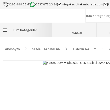
0262 999 28 41
0537 872 20 61
info@kesicitakimburada.com
i
KOCAELİ İÇİ SA
K
Tüm Kategoriler
Tüm Kategoriler
Aynalar
Anasayfa
KESİCİ TAKIMLAR
TORNA KALEMLERİ