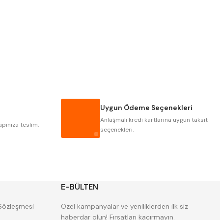
Pld
Kraft
Krasnic
Harlingen
Mastercut
Cp Grat-Ex
Gwg
Hakansson
Iat
Ithal
Uygun Ödeme Seçenekleri
Poldi
Skoda
Anlaşmalı kredi kartlarına uygun taksit
Yerli
Zps
apınıza teslim.
seçenekleri.
E-BÜLTEN
 Sözleşmesi
Özel kampanyalar ve yeniliklerden ilk siz
haberdar olun! Fırsatları kaçırmayın.