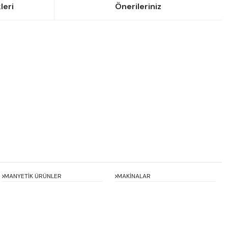
leri
Önerileriniz
siniz.
MANYETİK ÜRÜNLER
MAKİNALAR