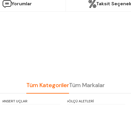
Yorumlar
Taksit Seçenek
etersiz gördüğünüz noktaları öneri formunu kullanarak tarafımıza iletebilir
Bu ürüne ilk yorumu siz yapın!
Yorum Yaz
Tüm Kategoriler
Tüm Markalar
INSERT UÇLAR
ÖLÇÜ ALETLERİ