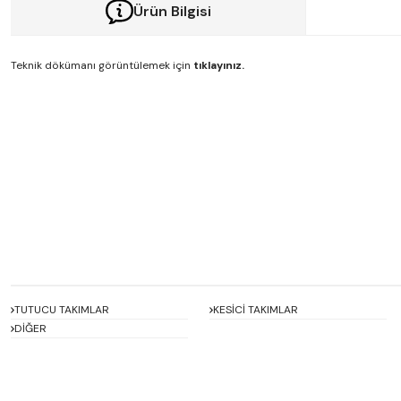
Ürün Bilgisi
Teknik dökümanı görüntülemek için
tıklayınız.
Bu ürünün fiyat bilgisi, resim, ürün açıklamalarında ve diğer konularda y
Görüş ve önerileriniz için teşekkür ederiz.
Ürün resmi kalitesiz, bozuk veya görüntülenemiyor.
Ürün açıklamasında eksik bilgiler bulunuyor.
Ürün bilgilerinde hatalar bulunuyor.
Ürün fiyatı diğer sitelerden daha pahalı.
Bu ürüne benzer farklı alternatifler olmalı.
TUTUCU TAKIMLAR
KESİCİ TAKIMLAR
DİĞER