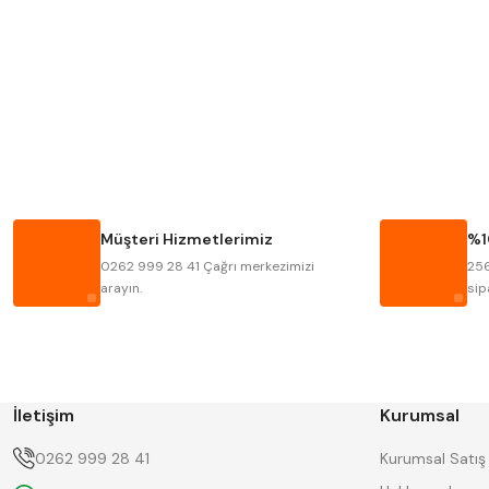
Mitutoyo
Insize
Krone
Izar
Fraisa
Harvest
Bison
Bučovice Tools
Haimer
Çin
Müşteri Hizmetlerimiz
%1
Kinex
Korloy
0262 999 28 41 Çağrı merkezimizi
256
Stanny
Temak
arayın.
sip
İletişim
Kurumsal
0262 999 28 41
Kurumsal Satış