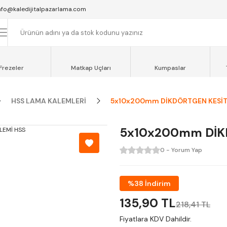
SAAT 16:00'YA KADAR VERİLEN SİPARİŞLER AYNI GÜN KARGOYA VERİLİR.
nfo@kaledijitalpazarlama.com
AT 12:00'YE KADAR VERİLEN SİPARİŞLER SEVKİYAT ARACIMIZLA AYNI GÜN
OCAELİ ve SAKARYA BÖLGESİ İÇİN AYNI GÜN TESLİMAT ARACIMIZ VARDI
Frezeler
Matkap Uçları
Kumpaslar
HSS LAMA KALEMLERİ
5x10x200mm DİKDÖRTGEN KESİTL
5x10x200mm DİK
0 - Yorum Yap
%38 İndirim
135,90 TL
218,41 TL
Fiyatlara KDV Dahildir.