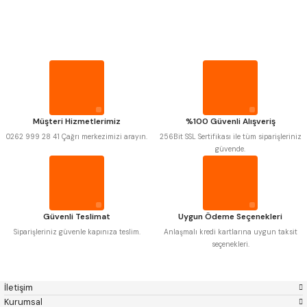
PROPLAR
Mitutoyo
Gönder
Insize
Narex
Asimeto
VİDA MASTARLARI
Pld
Kraft
Krone
Izar
Gerardi
Zps-Fn
ŞERİT SENTİLLER
Krasnic
Harlingen
Fraisa
Harvest
Müşteri Hizmetlerimiz
%100 Güvenli Alışveriş
Autogrip
Tome
TURMETRE
0262 999 28 41 Çağrı merkezimizi arayın.
256Bit SSL Sertifikası ile tüm siparişleriniz
Mastercut
Cp Grat-Ex
güvende.
Bison
Bučovice Tools
Gsp
Vertex
PİLLER
Gwg
Hakansson
Haimer
Çin
DİĞER ÖLÇÜ ALETLERİ
Cztool
Huscut
Güvenli Teslimat
Uygun Ödeme Seçenekleri
Iat
Ithal
Kinex
Korloy
Siparişleriniz güvenle kapınıza teslim.
Anlaşmalı kredi kartlarına uygun taksit
Masus
Pilana
seçenekleri.
Poldi
Skoda
Stanny
Temak
Tos
Wia
İletişim
Yerli
Zps
Kurumsal