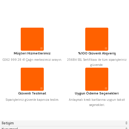
PROPLAR
MITUTOYO
Gönder
INSIZE
NAREX
ASIMETO
VİDA MASTARLARI
PLD
KRAFT
KRONE
IZAR
GERARDI
ZPS-FN
ŞERİT SENTİLLER
KRASNIC
HARLINGEN
FRAISA
HARVEST
Müşteri Hizmetlerimiz
%100 Güvenli Alışveriş
TURMETRE
AUTOGRIP
TOME
0262 999 28 41 Çağrı merkezimizi arayın.
256Bit SSL Sertifikası ile tüm siparişleriniz
MASTERCUT
CP GRAT-EX
güvende.
BISON
BUČOVICE TOOLS
PİLLER
GSP
VERTEX
GWG
HAKANSSON
HAIMER
CIN
DİĞER ÖLÇÜ ALETLERİ
CZTOOL
HUSCUT
Güvenli Teslimat
Uygun Ödeme Seçenekleri
IAT
ITHAL
KINEX
KORLOY
Siparişleriniz güvenle kapınıza teslim.
Anlaşmalı kredi kartlarına uygun taksit
MASUS
PILANA
seçenekleri.
POLDI
SKODA
STANNY
TEMAK
TOS
YERLI
İletişim
ZPS