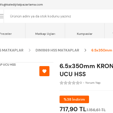
SAAT 16:00'YA KADAR VERİLEN SİPARİŞLER AYNI GÜN KARGOYA VERİLİR.
nfo@kaledijitalpazarlama.com
AT 12:00'YE KADAR VERİLEN SİPARİŞLER SEVKİYAT ARACIMIZLA AYNI GÜN
OCAELİ ve SAKARYA BÖLGESİ İÇİN AYNI GÜN TESLİMAT ARACIMIZ VARDI
Frezeler
Matkap Uçları
Kumpaslar
S MATKAPLAR
DIN1869 HSS MATKAPLAR
6.5x350mm 
6.5x350mm KRON
UCU HSS
0 - Yorum Yap
%38 İndirim
717,90 TL
1.156,61 TL