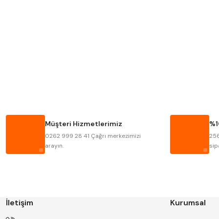
MITUTOYO
INSIZE
KRONE
IZAR
FRAISA
HARVEST
BISON
BUČOVICE TOOLS
HAIMER
CIN
Müşteri Hizmetlerimiz
%1
KINEX
KORLOY
0262 999 28 41 Çağrı merkezimizi
256
STANNY
TEMAK
arayın.
sip
İletişim
Kurumsal