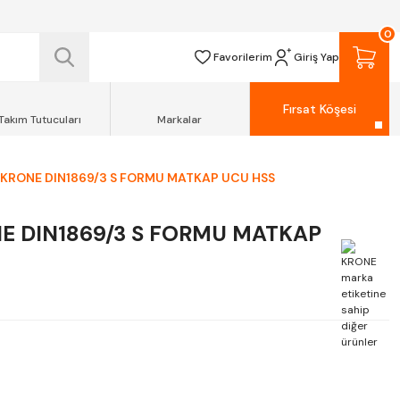
 TESLİM EDİLİR.
0
R.
Favorilerim
Giriş Yap
Fırsat Köşesi
Takım Tutucuları
Markalar
KRONE DIN1869/3 S FORMU MATKAP UCU HSS
E DIN1869/3 S FORMU MATKAP