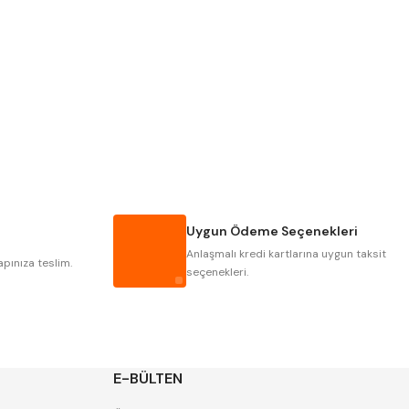
PLD
KRAFT
KRASNIC
HARLINGEN
MASTERCUT
CP GRAT-EX
GWG
HAKANSSON
IAT
ITHAL
Uygun Ödeme Seçenekleri
POLDI
SKODA
Anlaşmalı kredi kartlarına uygun taksit
ZPS
apınıza teslim.
seçenekleri.
E-BÜLTEN