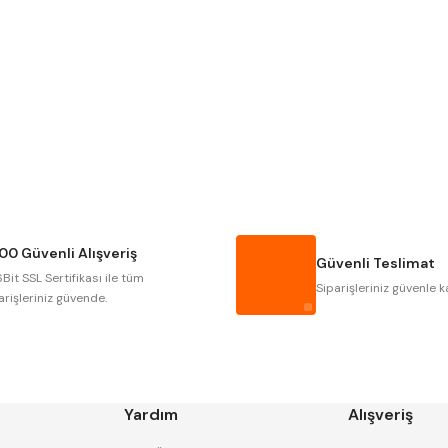
Gönder
NAREX
ASIMETO
GERARDI
ZPS-FN
AUTOGRIP
TOME
GSP
VERTEX
CZTOOL
HUSCUT
00 Güvenli Alışveriş
MASUS
PILANA
Güvenli Teslimat
Bit SSL Sertifikası ile tüm
TOS
YERLI
Siparişleriniz güvenle k
arişleriniz güvende.
Yardım
Alışveriş