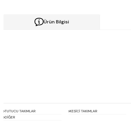
Ürün Bilgisi
Bu ürünün fiyat bilgisi, resim, ürün açıklamalarında ve diğer konularda y
Görüş ve önerileriniz için teşekkür ederiz.
Ürün resmi kalitesiz, bozuk veya görüntülenemiyor.
Ürün açıklamasında eksik bilgiler bulunuyor.
Ürün bilgilerinde hatalar bulunuyor.
Ürün fiyatı diğer sitelerden daha pahalı.
Bu ürüne benzer farklı alternatifler olmalı.
TUTUCU TAKIMLAR
KESİCİ TAKIMLAR
DİĞER