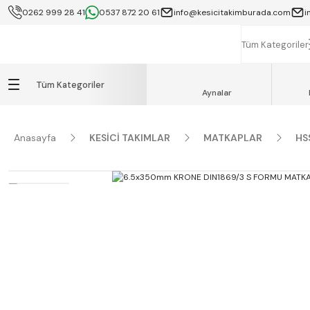
0262 999 28 41
0537 872 20 61
info@kesicitakimburada.com
i
KOCAELİ İÇİ SA
K
Tüm Kategoriler
Tüm Kategoriler
Aynalar
Anasayfa
KESİCİ TAKIMLAR
MATKAPLAR
HS