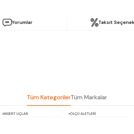
Yorumlar
Taksit Seçenek
etersiz gördüğünüz noktaları öneri formunu kullanarak tarafımıza iletebilir
Bu ürüne ilk yorumu siz yapın!
Yorum Yaz
Tüm Kategoriler
Tüm Markalar
INSERT UÇLAR
ÖLÇÜ ALETLERİ