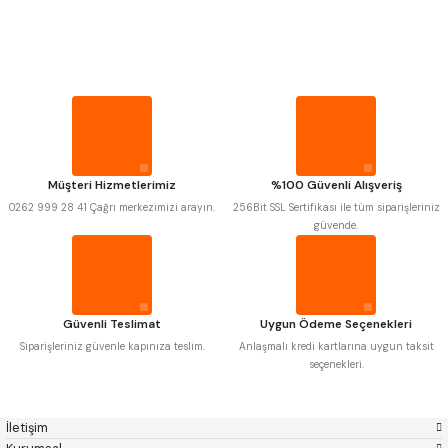
PROPLAR
MITUTOYO
Gönder
INSIZE
NAREX
ASIMETO
VİDA MASTARLARI
PLD
KRAFT
KRONE
IZAR
GERARDI
ZPS-FN
ŞERİT SENTİLLER
KRASNIC
HARLINGEN
FRAISA
HARVEST
Müşteri Hizmetlerimiz
%100 Güvenli Alışveriş
TURMETRE
AUTOGRIP
TOME
0262 999 28 41 Çağrı merkezimizi arayın.
256Bit SSL Sertifikası ile tüm siparişleriniz
MASTERCUT
CP GRAT-EX
güvende.
BISON
BUČOVICE TOOLS
PİLLER
GSP
VERTEX
GWG
HAKANSSON
HAIMER
CIN
DİĞER ÖLÇÜ ALETLERİ
CZTOOL
HUSCUT
Güvenli Teslimat
Uygun Ödeme Seçenekleri
IAT
ITHAL
KINEX
KORLOY
Siparişleriniz güvenle kapınıza teslim.
Anlaşmalı kredi kartlarına uygun taksit
MASUS
PILANA
seçenekleri.
POLDI
SKODA
STANNY
TEMAK
TOS
YERLI
İletişim
ZPS