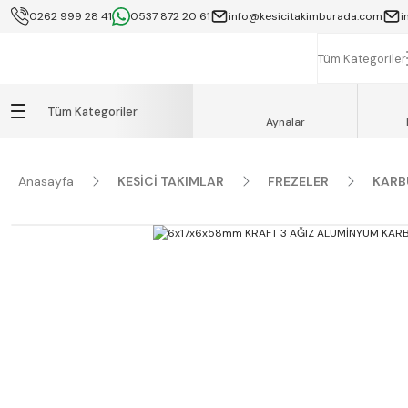
0262 999 28 41
0537 872 20 61
info@kesicitakimburada.com
i
KOCAELİ İÇİ SA
K
Tüm Kategoriler
Tüm Kategoriler
Aynalar
Anasayfa
KESİCİ TAKIMLAR
FREZELER
KARB