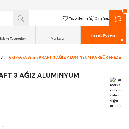
 TESLİM EDİLİR.
R.
Favorilerim
Giriş Yap
Fırsat Köşesi
Takım Tutucuları
Markalar
6x17x6x58mm KRAFT 3 AĞIZ ALUMİNYUM KARBÜR FREZE
AFT 3 AĞIZ ALUMİNYUM
TL