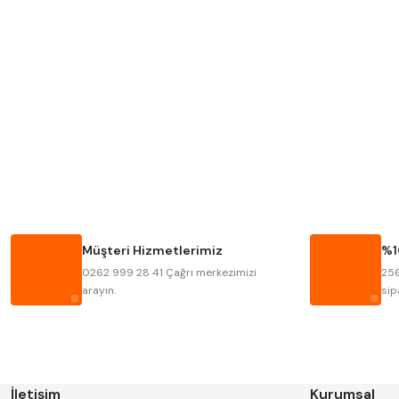
Mitutoyo
Insize
Krone
Izar
Fraisa
Harvest
Bison
Bučovice Tools
Haimer
Çin
Müşteri Hizmetlerimiz
%1
Kinex
Korloy
0262 999 28 41 Çağrı merkezimizi
256
Stanny
Temak
arayın.
sip
İletişim
Kurumsal