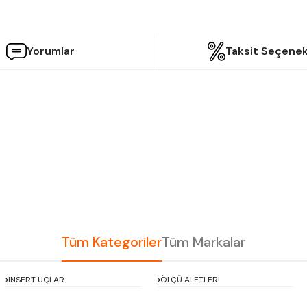
Yorumlar
Taksit Seçenek
etersiz gördüğünüz noktaları öneri formunu kullanarak tarafımıza iletebilir
Bu ürüne ilk yorumu siz yapın!
Yorum Yaz
Tüm Kategoriler
Tüm Markalar
INSERT UÇLAR
ÖLÇÜ ALETLERİ