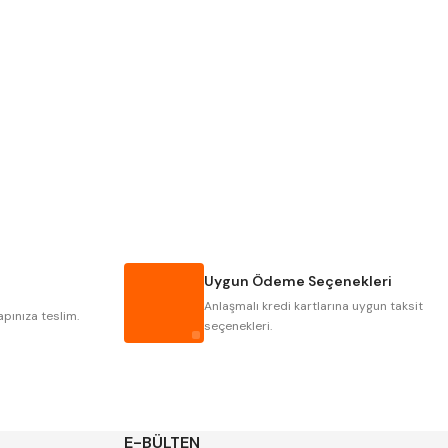
Pld
Kraft
Krasnic
Harlingen
Mastercut
Cp Grat-Ex
Gwg
Hakansson
Iat
Ithal
Uygun Ödeme Seçenekleri
Poldi
Skoda
Anlaşmalı kredi kartlarına uygun taksit
Yerli
Zps
apınıza teslim.
seçenekleri.
E-BÜLTEN