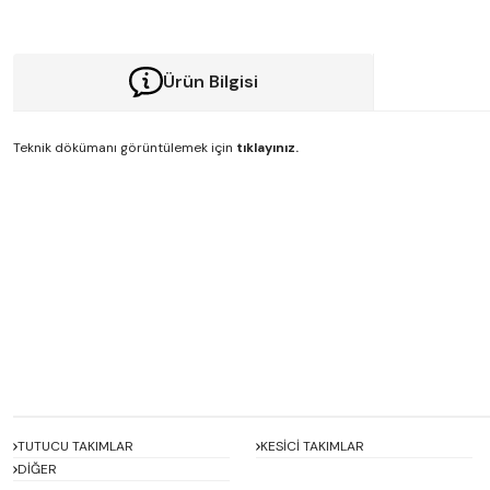
Ürün Bilgisi
Teknik dökümanı görüntülemek için
tıklayınız.
Bu ürünün fiyat bilgisi, resim, ürün açıklamalarında ve diğer konularda y
Görüş ve önerileriniz için teşekkür ederiz.
Ürün resmi kalitesiz, bozuk veya görüntülenemiyor.
Ürün açıklamasında eksik bilgiler bulunuyor.
Ürün bilgilerinde hatalar bulunuyor.
Ürün fiyatı diğer sitelerden daha pahalı.
Bu ürüne benzer farklı alternatifler olmalı.
TUTUCU TAKIMLAR
KESİCİ TAKIMLAR
DİĞER