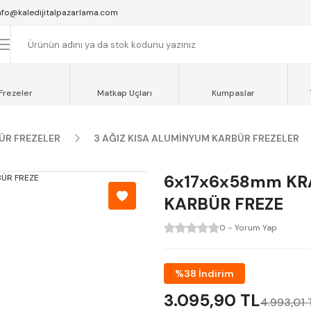
SAAT 16:00'YA KADAR VERİLEN SİPARİŞLER AYNI GÜN KARGOYA VERİLİR.
nfo@kaledijitalpazarlama.com
AT 12:00'YE KADAR VERİLEN SİPARİŞLER SEVKİYAT ARACIMIZLA AYNI GÜN
OCAELİ ve SAKARYA BÖLGESİ İÇİN AYNI GÜN TESLİMAT ARACIMIZ VARDI
Frezeler
Matkap Uçları
Kumpaslar
ÜR FREZELER
3 AĞIZ KISA ALUMİNYUM KARBÜR FREZELER
6x17x6x58mm KR
KARBÜR FREZE
0 - Yorum Yap
%38 İndirim
3.095,90 TL
4.993,01 