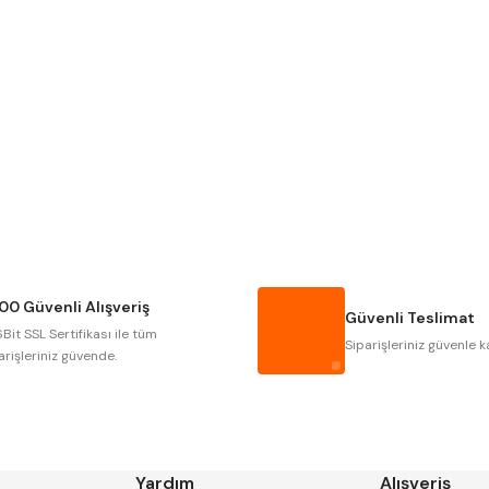
Gönder
Narex
Asimeto
Gerardi
Zps-Fn
Autogrip
Tome
Gsp
Vertex
Cztool
Huscut
00 Güvenli Alışveriş
Masus
Pilana
Güvenli Teslimat
Bit SSL Sertifikası ile tüm
Tos
Wia
Siparişleriniz güvenle k
arişleriniz güvende.
Yardım
Alışveriş