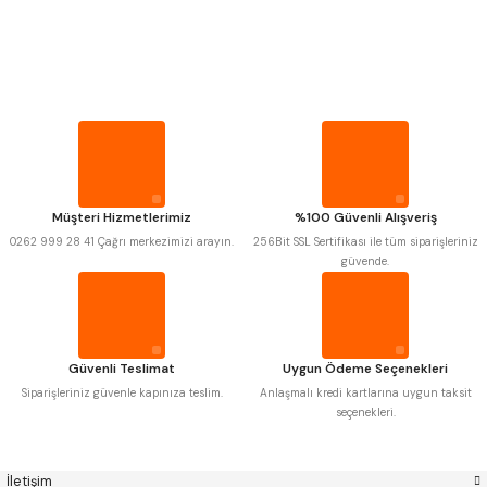
PROPLAR
MITUTOYO
Gönder
INSIZE
VİDA MASTARLARI
NAREX
ASIMETO
PLD
KRAFT
KRONE
IZAR
ŞERİT SENTİLLER
GERARDI
ZPS-FN
KRASNIC
HARLINGEN
FRAISA
HARVEST
TURMETRE
Müşteri Hizmetlerimiz
%100 Güvenli Alışveriş
AUTOGRIP
TOME
0262 999 28 41 Çağrı merkezimizi arayın.
256Bit SSL Sertifikası ile tüm siparişleriniz
MASTERCUT
CP GRAT-EX
güvende.
PİLLER
BISON
BUČOVICE TOOLS
GSP
VERTEX
GWG
HAKANSSON
DİĞER ÖLÇÜ ALETLERİ
HAIMER
CIN
CZTOOL
HUSCUT
Güvenli Teslimat
Uygun Ödeme Seçenekleri
IAT
ITHAL
KINEX
KORLOY
Siparişleriniz güvenle kapınıza teslim.
Anlaşmalı kredi kartlarına uygun taksit
MASUS
PILANA
seçenekleri.
POLDI
SKODA
STANNY
TEMAK
TOS
YERLI
İletişim