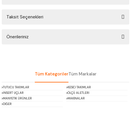
ÇOK AMAÇLI ÖLÇÜ MASTARI
Taksit Seçenekleri
Bu ürüne ilk yorumu siz yapın!
PERGELLER
PİM MASTAR SETİ
Önerileriniz
Yorum Yaz
Bu ürünün fiyat bilgisi, resim, ürün açıklamalarında ve diğer konularda
FİLLER ÇAKISI
yetersiz gördüğünüz noktaları öneri formunu kullanarak tarafımıza
iletebilirsiniz.
TORNA KALEM MASTARI
Görüş ve önerileriniz için teşekkür ederiz.
Tüm Kategoriler
Tüm Markalar
KALIP ALMA ŞABLONU
Ürün resmi kalitesiz, bozuk veya görüntülenemiyor.
TUTUCU TAKIMLAR
KESİCİ TAKIMLAR
Ürün açıklamasında eksik bilgiler bulunuyor.
INSERT UÇLAR
ÖLÇÜ ALETLERİ
GRANİT PLEYTLER
Ürün bilgilerinde hatalar bulunuyor.
MANYETİK ÜRÜNLER
MAKİNALAR
DİĞER
Ürün fiyatı diğer sitelerden daha pahalı.
DÖKÜM PLEYTLER
Bu ürüne benzer farklı alternatifler olmalı.
AÇI MASTAR SETİ