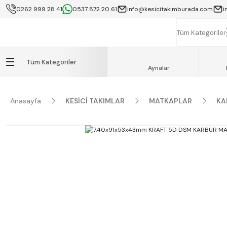
0262 999 28 41
0537 872 20 61
info@kesicitakimburada.com
i
KOCAELİ İÇİ SA
K
Tüm Kategoriler
Tüm Kategoriler
Aynalar
Anasayfa
KESİCİ TAKIMLAR
MATKAPLAR
KA