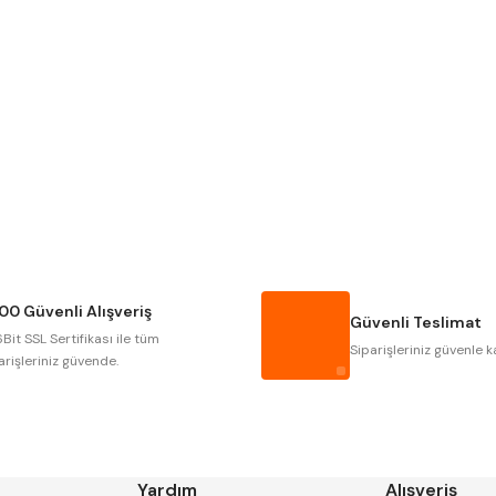
Gönder
Narex
Asimeto
Gerardi
Zps-Fn
Autogrip
Tome
Gsp
Vertex
Cztool
Huscut
00 Güvenli Alışveriş
Masus
Pilana
Güvenli Teslimat
Bit SSL Sertifikası ile tüm
Tos
Wia
Siparişleriniz güvenle k
arişleriniz güvende.
Yardım
Alışveriş