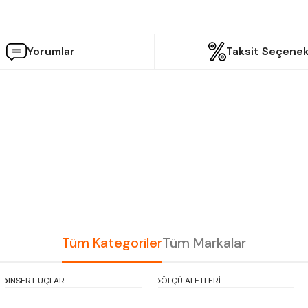
Yorumlar
Taksit Seçenek
etersiz gördüğünüz noktaları öneri formunu kullanarak tarafımıza iletebilir
Bu ürüne ilk yorumu siz yapın!
Yorum Yaz
Tüm Kategoriler
Tüm Markalar
INSERT UÇLAR
ÖLÇÜ ALETLERİ