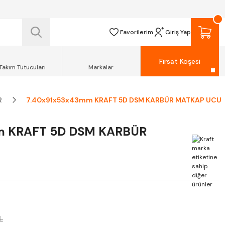
 TESLİM EDİLİR.
R.
Favorilerim
Giriş Yap
Fırsat Köşesi
Takım Tutucuları
Markalar
R
7.40x91x53x43mm KRAFT 5D DSM KARBÜR MATKAP UCU
m KRAFT 5D DSM KARBÜR
L