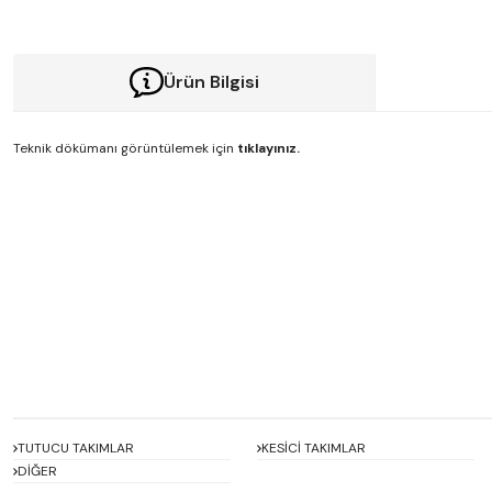
Ürün Bilgisi
Teknik dökümanı görüntülemek için
tıklayınız.
Bu ürünün fiyat bilgisi, resim, ürün açıklamalarında ve diğer konularda y
Görüş ve önerileriniz için teşekkür ederiz.
Ürün resmi kalitesiz, bozuk veya görüntülenemiyor.
Ürün açıklamasında eksik bilgiler bulunuyor.
Ürün bilgilerinde hatalar bulunuyor.
Ürün fiyatı diğer sitelerden daha pahalı.
Bu ürüne benzer farklı alternatifler olmalı.
TUTUCU TAKIMLAR
KESİCİ TAKIMLAR
DİĞER