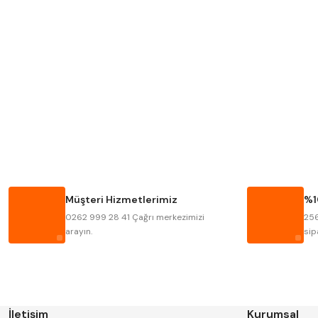
Mitutoyo
Insize
Krone
Izar
Fraisa
Harvest
Bison
Bučovice Tools
Haimer
Çin
Müşteri Hizmetlerimiz
%1
Kinex
Korloy
0262 999 28 41 Çağrı merkezimizi
256
Stanny
Temak
arayın.
sip
İletişim
Kurumsal