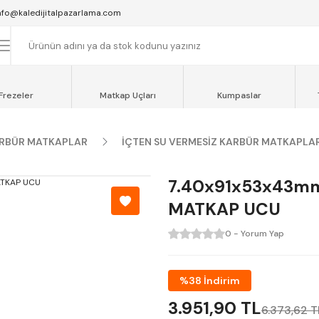
SAAT 16:00'YA KADAR VERİLEN SİPARİŞLER AYNI GÜN KARGOYA VERİLİR.
nfo@kaledijitalpazarlama.com
AT 12:00'YE KADAR VERİLEN SİPARİŞLER SEVKİYAT ARACIMIZLA AYNI GÜN
OCAELİ ve SAKARYA BÖLGESİ İÇİN AYNI GÜN TESLİMAT ARACIMIZ VARDI
Frezeler
Matkap Uçları
Kumpaslar
RBÜR MATKAPLAR
İÇTEN SU VERMESİZ KARBÜR MATKAPLA
7.40x91x53x43m
MATKAP UCU
0 - Yorum Yap
%38 İndirim
3.951,90 TL
6.373,62 T