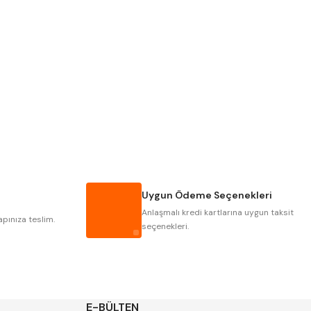
Pld
Kraft
Krasnic
Harlingen
Mastercut
Cp Grat-Ex
Gwg
Hakansson
Iat
Ithal
Uygun Ödeme Seçenekleri
Poldi
Skoda
Anlaşmalı kredi kartlarına uygun taksit
Yerli
Zps
apınıza teslim.
seçenekleri.
E-BÜLTEN