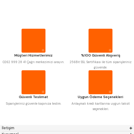
PROPLAR
MITUTOYO
Gönder
INSIZE
NAREX
ASIMETO
VİDA MASTARLARI
PLD
KRAFT
KRONE
IZAR
GERARDI
ZPS-FN
ŞERİT SENTİLLER
KRASNIC
HARLINGEN
FRAISA
HARVEST
Müşteri Hizmetlerimiz
%100 Güvenli Alışveriş
TURMETRE
AUTOGRIP
TOME
0262 999 28 41 Çağrı merkezimizi arayın.
256Bit SSL Sertifikası ile tüm siparişleriniz
MASTERCUT
CP GRAT-EX
güvende.
BISON
BUČOVICE TOOLS
PİLLER
GSP
VERTEX
GWG
HAKANSSON
HAIMER
CIN
DİĞER ÖLÇÜ ALETLERİ
CZTOOL
HUSCUT
Güvenli Teslimat
Uygun Ödeme Seçenekleri
IAT
ITHAL
KINEX
KORLOY
Siparişleriniz güvenle kapınıza teslim.
Anlaşmalı kredi kartlarına uygun taksit
MASUS
PILANA
seçenekleri.
POLDI
SKODA
STANNY
TEMAK
TOS
YERLI
İletişim
ZPS