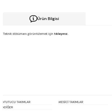
Ürün Bilgisi
Teknik dökümanı görüntülemek için
tıklayınız.
Bu ürünün fiyat bilgisi, resim, ürün açıklamalarında ve diğer konularda y
Görüş ve önerileriniz için teşekkür ederiz.
Ürün resmi kalitesiz, bozuk veya görüntülenemiyor.
Ürün açıklamasında eksik bilgiler bulunuyor.
Ürün bilgilerinde hatalar bulunuyor.
Ürün fiyatı diğer sitelerden daha pahalı.
Bu ürüne benzer farklı alternatifler olmalı.
TUTUCU TAKIMLAR
KESİCİ TAKIMLAR
DİĞER