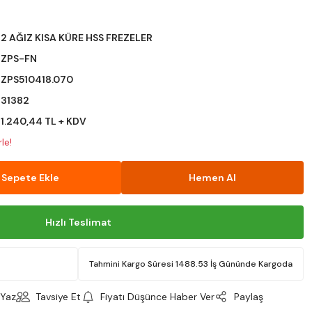
2 AĞIZ KISA KÜRE HSS FREZELER
ZPS-FN
ZPS510418.070
31382
1.240,44 TL + KDV
le!
Sepete Ekle
Hemen Al
Hızlı Teslimat
Tahmini Kargo Süresi 1488.53 İş Gününde Kargoda
Yaz
Tavsiye Et
Fiyatı Düşünce Haber Ver
Paylaş