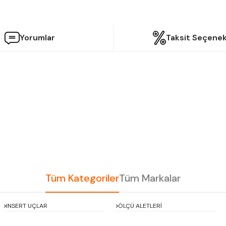
Yorumlar
Taksit Seçenek
etersiz gördüğünüz noktaları öneri formunu kullanarak tarafımıza iletebilir
Bu ürüne ilk yorumu siz yapın!
Yorum Yaz
Tüm Kategoriler
Tüm Markalar
INSERT UÇLAR
ÖLÇÜ ALETLERİ