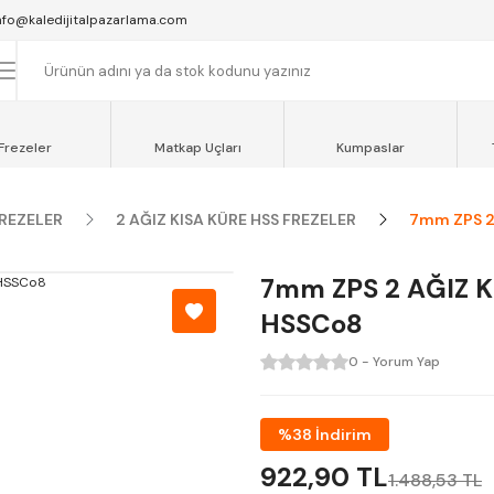
SAAT 16:00'YA KADAR VERİLEN SİPARİŞLER AYNI GÜN KARGOYA VERİLİR.
nfo@kaledijitalpazarlama.com
AT 12:00'YE KADAR VERİLEN SİPARİŞLER SEVKİYAT ARACIMIZLA AYNI GÜN
OCAELİ ve SAKARYA BÖLGESİ İÇİN AYNI GÜN TESLİMAT ARACIMIZ VARDI
Frezeler
Matkap Uçları
Kumpaslar
FREZELER
2 AĞIZ KISA KÜRE HSS FREZELER
7mm ZPS 2
7mm ZPS 2 AĞIZ K
HSSCo8
0 - Yorum Yap
%38 İndirim
922,90 TL
1.488,53 TL