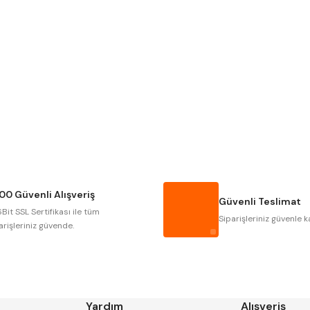
Gönder
NAREX
ASIMETO
GERARDI
ZPS-FN
AUTOGRIP
TOME
GSP
VERTEX
CZTOOL
HUSCUT
00 Güvenli Alışveriş
MASUS
PILANA
Güvenli Teslimat
Bit SSL Sertifikası ile tüm
TOS
YERLI
Siparişleriniz güvenle k
arişleriniz güvende.
Yardım
Alışveriş