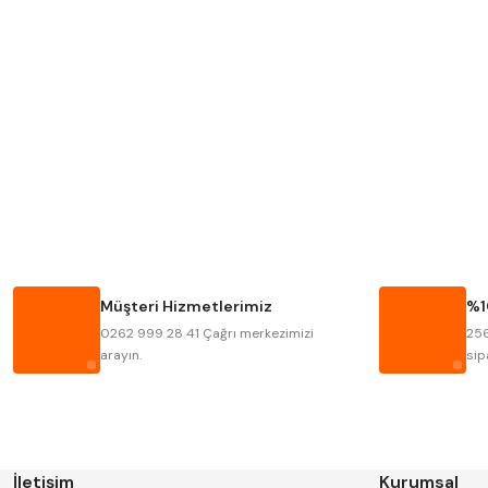
MITUTOYO
INSIZE
KRONE
IZAR
FRAISA
HARVEST
BISON
BUČOVICE TOOLS
HAIMER
CIN
Müşteri Hizmetlerimiz
%1
KINEX
KORLOY
0262 999 28 41 Çağrı merkezimizi
256
STANNY
TEMAK
arayın.
sip
İletişim
Kurumsal