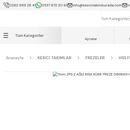
0262 999 28 41
0537 872 20 61
info@kesicitakimburada.com
i
KOCAELİ İÇİ SA
K
Tüm Kategoriler
Tüm Kategoriler
Aynalar
Anasayfa
KESİCİ TAKIMLAR
FREZELER
HSS 