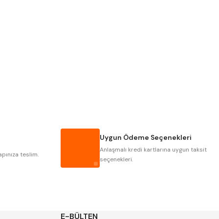
PLD
KRAFT
KRASNIC
HARLINGEN
MASTERCUT
CP GRAT-EX
GWG
HAKANSSON
IAT
ITHAL
Uygun Ödeme Seçenekleri
POLDI
SKODA
Anlaşmalı kredi kartlarına uygun taksit
ZPS
apınıza teslim.
seçenekleri.
E-BÜLTEN