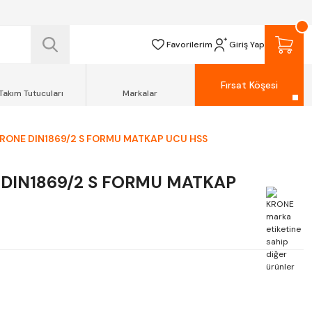
 TESLİM EDİLİR.
R.
Favorilerim
Giriş Yap
Fırsat Köşesi
Takım Tutucuları
Markalar
ONE DIN1869/2 S FORMU MATKAP UCU HSS
DIN1869/2 S FORMU MATKAP