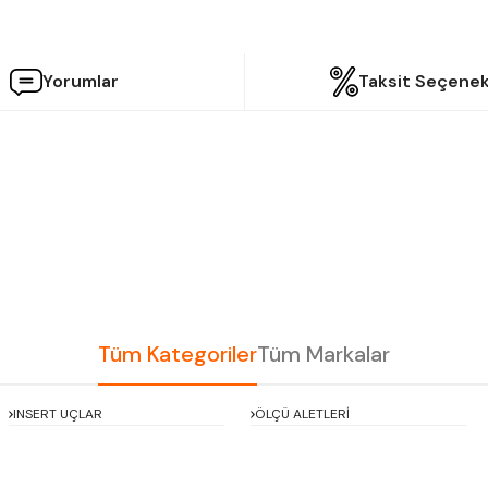
Yorumlar
Taksit Seçenek
etersiz gördüğünüz noktaları öneri formunu kullanarak tarafımıza iletebilir
Bu ürüne ilk yorumu siz yapın!
Yorum Yaz
Tüm Kategoriler
Tüm Markalar
INSERT UÇLAR
ÖLÇÜ ALETLERİ