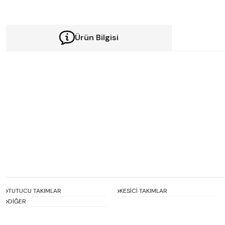
Ürün Bilgisi
Bu ürünün fiyat bilgisi, resim, ürün açıklamalarında ve diğer konularda y
Görüş ve önerileriniz için teşekkür ederiz.
Ürün resmi kalitesiz, bozuk veya görüntülenemiyor.
Ürün açıklamasında eksik bilgiler bulunuyor.
Ürün bilgilerinde hatalar bulunuyor.
Ürün fiyatı diğer sitelerden daha pahalı.
Bu ürüne benzer farklı alternatifler olmalı.
TUTUCU TAKIMLAR
KESİCİ TAKIMLAR
DİĞER