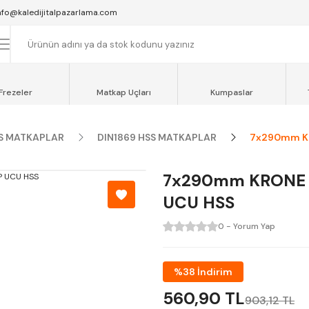
SAAT 16:00'YA KADAR VERİLEN SİPARİŞLER AYNI GÜN KARGOYA VERİLİR.
nfo@kaledijitalpazarlama.com
AT 12:00'YE KADAR VERİLEN SİPARİŞLER SEVKİYAT ARACIMIZLA AYNI GÜN
OCAELİ ve SAKARYA BÖLGESİ İÇİN AYNI GÜN TESLİMAT ARACIMIZ VARDI
Frezeler
Matkap Uçları
Kumpaslar
S MATKAPLAR
DIN1869 HSS MATKAPLAR
7x290mm KR
7x290mm KRONE 
UCU HSS
0 - Yorum Yap
%38 İndirim
560,90 TL
903,12 TL