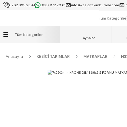
0262 999 28 41
0537 872 20 61
info@kesicitakimburada.com
i
KOCAELİ İÇİ SA
K
Tüm Kategoriler
Tüm Kategoriler
Aynalar
Anasayfa
KESİCİ TAKIMLAR
MATKAPLAR
HS