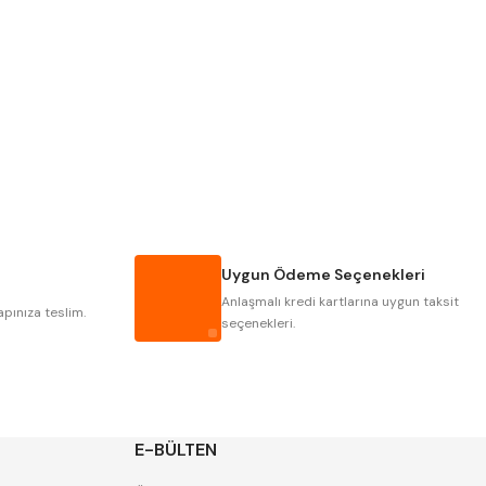
PLD
KRAFT
KRASNIC
HARLINGEN
MASTERCUT
CP GRAT-EX
GWG
HAKANSSON
IAT
ITHAL
Uygun Ödeme Seçenekleri
POLDI
SKODA
Anlaşmalı kredi kartlarına uygun taksit
ZPS
apınıza teslim.
seçenekleri.
E-BÜLTEN