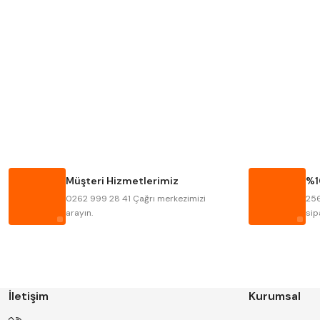
MITUTOYO
INSIZE
KRONE
IZAR
FRAISA
HARVEST
BISON
BUČOVICE TOOLS
HAIMER
CIN
Müşteri Hizmetlerimiz
%1
KINEX
KORLOY
0262 999 28 41 Çağrı merkezimizi
256
STANNY
TEMAK
arayın.
sip
İletişim
Kurumsal