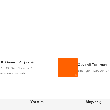
Gönder
NAREX
ASIMETO
GERARDI
ZPS-FN
AUTOGRIP
TOME
GSP
VERTEX
CZTOOL
HUSCUT
00 Güvenli Alışveriş
MASUS
PILANA
Güvenli Teslimat
Bit SSL Sertifikası ile tüm
TOS
YERLI
Siparişleriniz güvenle k
arişleriniz güvende.
Yardım
Alışveriş