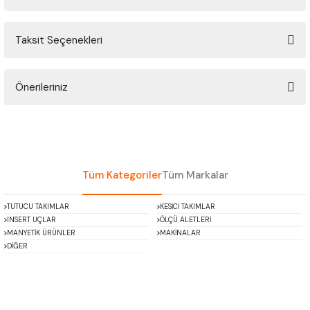
ÇOK AMAÇLI ÖLÇÜ MASTARI
Taksit Seçenekleri
Bu ürüne ilk yorumu siz yapın!
PERGELLER
PİM MASTAR SETİ
Önerileriniz
Yorum Yaz
Bu ürünün fiyat bilgisi, resim, ürün açıklamalarında ve diğer konularda
FİLLER ÇAKISI
yetersiz gördüğünüz noktaları öneri formunu kullanarak tarafımıza
iletebilirsiniz.
TORNA KALEM MASTARI
Görüş ve önerileriniz için teşekkür ederiz.
Tüm Kategoriler
Tüm Markalar
KALIP ALMA ŞABLONU
Ürün resmi kalitesiz, bozuk veya görüntülenemiyor.
TUTUCU TAKIMLAR
KESİCİ TAKIMLAR
Ürün açıklamasında eksik bilgiler bulunuyor.
INSERT UÇLAR
ÖLÇÜ ALETLERİ
GRANİT PLEYTLER
Ürün bilgilerinde hatalar bulunuyor.
MANYETİK ÜRÜNLER
MAKİNALAR
DİĞER
Ürün fiyatı diğer sitelerden daha pahalı.
DÖKÜM PLEYTLER
Bu ürüne benzer farklı alternatifler olmalı.
AÇI MASTAR SETİ