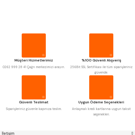
PROPLAR
Mitutoyo
Gönder
Insize
VİDA MASTARLARI
Narex
Asimeto
Pld
Kraft
Krone
Izar
ŞERİT SENTİLLER
Gerardi
Zps-Fn
Krasnic
Harlingen
Fraisa
Harvest
TURMETRE
Müşteri Hizmetlerimiz
%100 Güvenli Alışveriş
Autogrip
Tome
0262 999 28 41 Çağrı merkezimizi arayın.
256Bit SSL Sertifikası ile tüm siparişleriniz
Mastercut
Cp Grat-Ex
güvende.
PİLLER
Bison
Bučovice Tools
Gsp
Vertex
Gwg
Hakansson
DİĞER ÖLÇÜ ALETLERİ
Haimer
Çin
Cztool
Huscut
Güvenli Teslimat
Uygun Ödeme Seçenekleri
Iat
Ithal
Kinex
Korloy
Siparişleriniz güvenle kapınıza teslim.
Anlaşmalı kredi kartlarına uygun taksit
Masus
Pilana
seçenekleri.
Poldi
Skoda
Stanny
Temak
Tos
Wia
İletişim