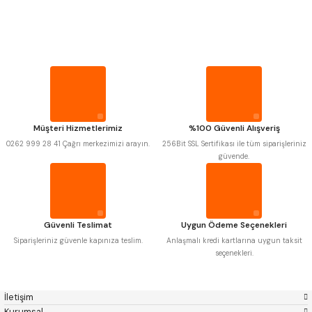
PROPLAR
MITUTOYO
Gönder
INSIZE
NAREX
ASIMETO
VİDA MASTARLARI
PLD
KRAFT
KRONE
IZAR
GERARDI
ZPS-FN
ŞERİT SENTİLLER
KRASNIC
HARLINGEN
FRAISA
HARVEST
Müşteri Hizmetlerimiz
%100 Güvenli Alışveriş
TURMETRE
AUTOGRIP
TOME
0262 999 28 41 Çağrı merkezimizi arayın.
256Bit SSL Sertifikası ile tüm siparişleriniz
MASTERCUT
CP GRAT-EX
güvende.
BISON
BUČOVICE TOOLS
PİLLER
GSP
VERTEX
GWG
HAKANSSON
HAIMER
CIN
DİĞER ÖLÇÜ ALETLERİ
CZTOOL
HUSCUT
Güvenli Teslimat
Uygun Ödeme Seçenekleri
IAT
ITHAL
KINEX
KORLOY
Siparişleriniz güvenle kapınıza teslim.
Anlaşmalı kredi kartlarına uygun taksit
MASUS
PILANA
seçenekleri.
POLDI
SKODA
STANNY
TEMAK
TOS
YERLI
İletişim
ZPS
Kurumsal