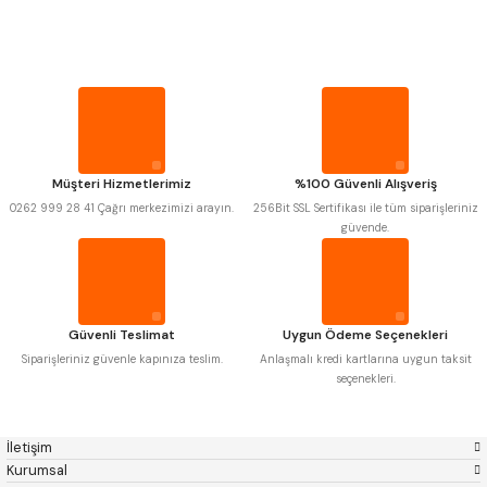
PROPLAR
MITUTOYO
Gönder
INSIZE
NAREX
ASIMETO
PLD
KRAFT
VİDA MASTARLARI
KRONE
IZAR
GERARDI
ZPS-FN
KRASNIC
HARLINGEN
ŞERİT SENTİLLER
FRAISA
HARVEST
Müşteri Hizmetlerimiz
%100 Güvenli Alışveriş
AUTOGRIP
TOME
0262 999 28 41 Çağrı merkezimizi arayın.
256Bit SSL Sertifikası ile tüm siparişleriniz
TURMETRE
MASTERCUT
CP GRAT-EX
güvende.
BISON
BUČOVICE TOOLS
GSP
VERTEX
PİLLER
GWG
HAKANSSON
HAIMER
CIN
CZTOOL
HUSCUT
DİĞER ÖLÇÜ ALETLERİ
Güvenli Teslimat
Uygun Ödeme Seçenekleri
IAT
ITHAL
KINEX
KORLOY
Siparişleriniz güvenle kapınıza teslim.
Anlaşmalı kredi kartlarına uygun taksit
MASUS
PILANA
seçenekleri.
POLDI
SKODA
STANNY
TEMAK
TOS
YERLI
İletişim
ZPS
Kurumsal