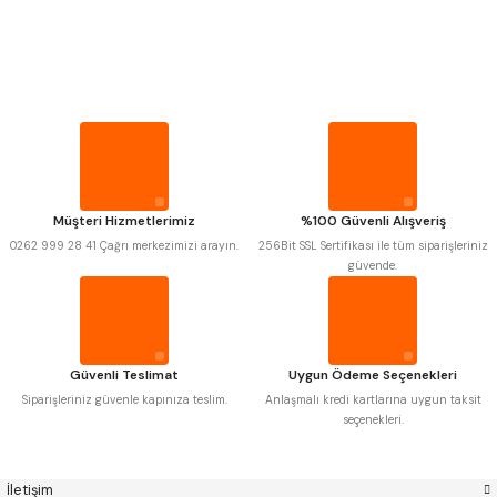
PROPLAR
MITUTOYO
Gönder
INSIZE
VİDA MASTARLARI
NAREX
ASIMETO
PLD
KRAFT
KRONE
IZAR
ŞERİT SENTİLLER
GERARDI
ZPS-FN
KRASNIC
HARLINGEN
FRAISA
HARVEST
TURMETRE
Müşteri Hizmetlerimiz
%100 Güvenli Alışveriş
AUTOGRIP
TOME
0262 999 28 41 Çağrı merkezimizi arayın.
256Bit SSL Sertifikası ile tüm siparişleriniz
MASTERCUT
CP GRAT-EX
güvende.
PİLLER
BISON
BUČOVICE TOOLS
GSP
VERTEX
GWG
HAKANSSON
DİĞER ÖLÇÜ ALETLERİ
HAIMER
CIN
CZTOOL
HUSCUT
Güvenli Teslimat
Uygun Ödeme Seçenekleri
IAT
ITHAL
KINEX
KORLOY
Siparişleriniz güvenle kapınıza teslim.
Anlaşmalı kredi kartlarına uygun taksit
MASUS
PILANA
seçenekleri.
POLDI
SKODA
STANNY
TEMAK
TOS
YERLI
İletişim