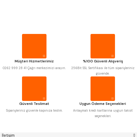
PROPLAR
Mitutoyo
Gönder
Insize
VİDA MASTARLARI
Narex
Asimeto
Pld
Kraft
Krone
Izar
ŞERİT SENTİLLER
Gerardi
Zps-Fn
Krasnic
Harlingen
Fraisa
Harvest
TURMETRE
Müşteri Hizmetlerimiz
%100 Güvenli Alışveriş
Autogrip
Tome
0262 999 28 41 Çağrı merkezimizi arayın.
256Bit SSL Sertifikası ile tüm siparişleriniz
Mastercut
Cp Grat-Ex
güvende.
PİLLER
Bison
Bučovice Tools
Gsp
Vertex
Gwg
Hakansson
DİĞER ÖLÇÜ ALETLERİ
Haimer
Çin
Cztool
Huscut
Güvenli Teslimat
Uygun Ödeme Seçenekleri
Iat
Ithal
Kinex
Korloy
Siparişleriniz güvenle kapınıza teslim.
Anlaşmalı kredi kartlarına uygun taksit
Masus
Pilana
seçenekleri.
Poldi
Skoda
Stanny
Temak
Tos
Wia
İletişim