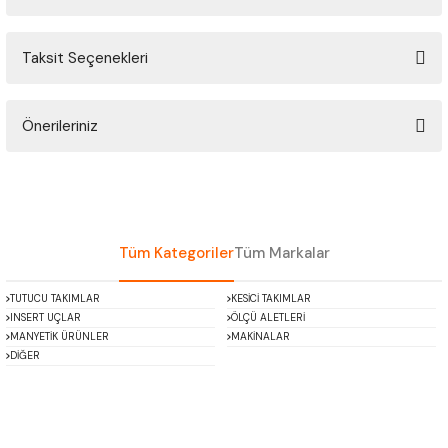
ÇOK AMAÇLI ÖLÇÜ MASTARI
Taksit Seçenekleri
Bu ürüne ilk yorumu siz yapın!
PERGELLER
PİM MASTAR SETİ
Önerileriniz
Yorum Yaz
Bu ürünün fiyat bilgisi, resim, ürün açıklamalarında ve diğer konularda
FİLLER ÇAKISI
yetersiz gördüğünüz noktaları öneri formunu kullanarak tarafımıza
iletebilirsiniz.
TORNA KALEM MASTARI
Görüş ve önerileriniz için teşekkür ederiz.
Tüm Kategoriler
Tüm Markalar
KALIP ALMA ŞABLONU
Ürün resmi kalitesiz, bozuk veya görüntülenemiyor.
TUTUCU TAKIMLAR
KESİCİ TAKIMLAR
Ürün açıklamasında eksik bilgiler bulunuyor.
INSERT UÇLAR
ÖLÇÜ ALETLERİ
GRANİT PLEYTLER
Ürün bilgilerinde hatalar bulunuyor.
MANYETİK ÜRÜNLER
MAKİNALAR
DİĞER
Ürün fiyatı diğer sitelerden daha pahalı.
DÖKÜM PLEYTLER
Bu ürüne benzer farklı alternatifler olmalı.
AÇI MASTAR SETİ