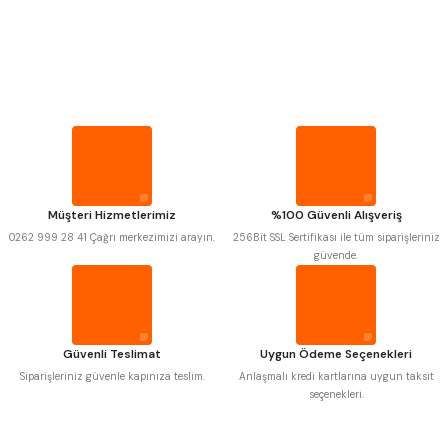
PROPLAR
VİDA MASTARLARI
Mitutoyo
Gönder
Insize
Narex
Asimeto
Pld
Kraft
ŞERİT SENTİLLER
Krone
Izar
Gerardi
Zps-Fn
Krasnic
Harlingen
TURMETRE
Fraisa
Harvest
Müşteri Hizmetlerimiz
%100 Güvenli Alışveriş
Autogrip
Tome
0262 999 28 41 Çağrı merkezimizi arayın.
256Bit SSL Sertifikası ile tüm siparişleriniz
Mastercut
Cp Grat-Ex
PİLLER
güvende.
Bison
Bučovice Tools
Gsp
Vertex
DİĞER ÖLÇÜ ALETLERİ
Gwg
Hakansson
Haimer
Çin
Cztool
Huscut
Güvenli Teslimat
Uygun Ödeme Seçenekleri
Iat
Ithal
Kinex
Korloy
Siparişleriniz güvenle kapınıza teslim.
Anlaşmalı kredi kartlarına uygun taksit
Masus
Pilana
seçenekleri.
Poldi
Skoda
Stanny
Temak