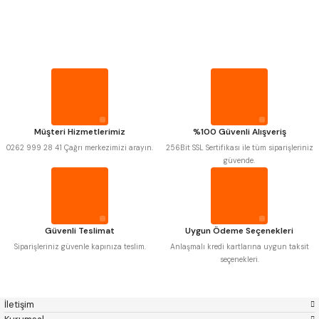
PROPLAR
Mitutoyo
Gönder
Insize
Narex
Asimeto
VİDA MASTARLARI
Pld
Kraft
Krone
Izar
Gerardi
Zps-Fn
ŞERİT SENTİLLER
Krasnic
Harlingen
Fraisa
Harvest
Müşteri Hizmetlerimiz
%100 Güvenli Alışveriş
TURMETRE
Autogrip
Tome
0262 999 28 41 Çağrı merkezimizi arayın.
256Bit SSL Sertifikası ile tüm siparişleriniz
Mastercut
Cp Grat-Ex
güvende.
Bison
Bučovice Tools
PİLLER
Gsp
Vertex
Gwg
Hakansson
Haimer
Çin
DİĞER ÖLÇÜ ALETLERİ
Cztool
Huscut
Güvenli Teslimat
Uygun Ödeme Seçenekleri
Iat
Ithal
Kinex
Korloy
Siparişleriniz güvenle kapınıza teslim.
Anlaşmalı kredi kartlarına uygun taksit
Masus
Pilana
seçenekleri.
Poldi
Skoda
Stanny
Temak
Tos
Wia
İletişim
Yerli
Zps