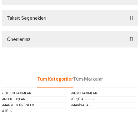
ÇOK AMAÇLI ÖLÇÜ MASTARI
Taksit Seçenekleri
Bu ürüne ilk yorumu siz yapın!
PERGELLER
PİM MASTAR SETİ
Önerileriniz
Yorum Yaz
Bu ürünün fiyat bilgisi, resim, ürün açıklamalarında ve diğer konularda
FİLLER ÇAKISI
yetersiz gördüğünüz noktaları öneri formunu kullanarak tarafımıza
iletebilirsiniz.
TORNA KALEM MASTARI
Görüş ve önerileriniz için teşekkür ederiz.
Tüm Kategoriler
Tüm Markalar
KALIP ALMA ŞABLONU
Ürün resmi kalitesiz, bozuk veya görüntülenemiyor.
TUTUCU TAKIMLAR
KESİCİ TAKIMLAR
Ürün açıklamasında eksik bilgiler bulunuyor.
INSERT UÇLAR
ÖLÇÜ ALETLERİ
GRANİT PLEYTLER
Ürün bilgilerinde hatalar bulunuyor.
MANYETİK ÜRÜNLER
MAKİNALAR
DİĞER
Ürün fiyatı diğer sitelerden daha pahalı.
DÖKÜM PLEYTLER
Bu ürüne benzer farklı alternatifler olmalı.
AÇI MASTAR SETİ