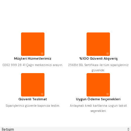
PROPLAR
MITUTOYO
Gönder
INSIZE
VİDA MASTARLARI
NAREX
ASIMETO
PLD
KRAFT
KRONE
IZAR
ŞERİT SENTİLLER
GERARDI
ZPS-FN
KRASNIC
HARLINGEN
FRAISA
HARVEST
TURMETRE
Müşteri Hizmetlerimiz
%100 Güvenli Alışveriş
AUTOGRIP
TOME
0262 999 28 41 Çağrı merkezimizi arayın.
256Bit SSL Sertifikası ile tüm siparişleriniz
MASTERCUT
CP GRAT-EX
güvende.
PİLLER
BISON
BUČOVICE TOOLS
GSP
VERTEX
GWG
HAKANSSON
DİĞER ÖLÇÜ ALETLERİ
HAIMER
CIN
CZTOOL
HUSCUT
Güvenli Teslimat
Uygun Ödeme Seçenekleri
IAT
ITHAL
KINEX
KORLOY
Siparişleriniz güvenle kapınıza teslim.
Anlaşmalı kredi kartlarına uygun taksit
MASUS
PILANA
seçenekleri.
POLDI
SKODA
STANNY
TEMAK
TOS
YERLI
İletişim