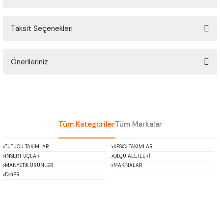
ÇOK AMAÇLI ÖLÇÜ MASTARI
Taksit Seçenekleri
Bu ürüne ilk yorumu siz yapın!
PERGELLER
PİM MASTAR SETİ
Önerileriniz
Yorum Yaz
Bu ürünün fiyat bilgisi, resim, ürün açıklamalarında ve diğer konularda
FİLLER ÇAKISI
yetersiz gördüğünüz noktaları öneri formunu kullanarak tarafımıza
iletebilirsiniz.
TORNA KALEM MASTARI
Görüş ve önerileriniz için teşekkür ederiz.
Tüm Kategoriler
Tüm Markalar
KALIP ALMA ŞABLONU
Ürün resmi kalitesiz, bozuk veya görüntülenemiyor.
TUTUCU TAKIMLAR
KESİCİ TAKIMLAR
Ürün açıklamasında eksik bilgiler bulunuyor.
INSERT UÇLAR
ÖLÇÜ ALETLERİ
GRANİT PLEYTLER
Ürün bilgilerinde hatalar bulunuyor.
MANYETİK ÜRÜNLER
MAKİNALAR
DİĞER
Ürün fiyatı diğer sitelerden daha pahalı.
DÖKÜM PLEYTLER
Bu ürüne benzer farklı alternatifler olmalı.
AÇI MASTAR SETİ