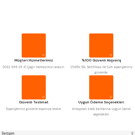
PROPLAR
MITUTOYO
Gönder
INSIZE
VİDA MASTARLARI
NAREX
ASIMETO
PLD
KRAFT
KRONE
IZAR
ŞERİT SENTİLLER
GERARDI
ZPS-FN
KRASNIC
HARLINGEN
FRAISA
HARVEST
TURMETRE
Müşteri Hizmetlerimiz
%100 Güvenli Alışveriş
AUTOGRIP
TOME
0262 999 28 41 Çağrı merkezimizi arayın.
256Bit SSL Sertifikası ile tüm siparişleriniz
MASTERCUT
CP GRAT-EX
güvende.
PİLLER
BISON
BUČOVICE TOOLS
GSP
VERTEX
GWG
HAKANSSON
DİĞER ÖLÇÜ ALETLERİ
HAIMER
CIN
CZTOOL
HUSCUT
Güvenli Teslimat
Uygun Ödeme Seçenekleri
IAT
ITHAL
KINEX
KORLOY
Siparişleriniz güvenle kapınıza teslim.
Anlaşmalı kredi kartlarına uygun taksit
MASUS
PILANA
seçenekleri.
POLDI
SKODA
STANNY
TEMAK
TOS
YERLI
İletişim