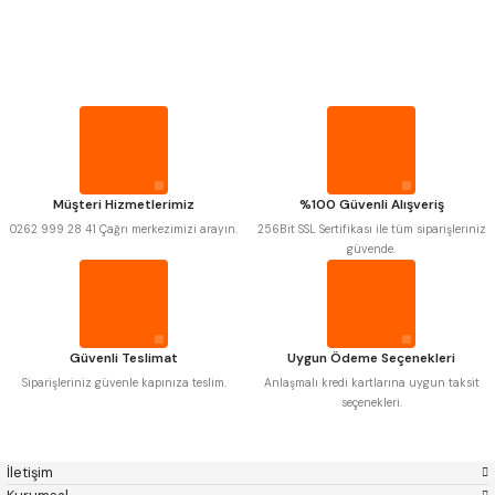
PROPLAR
Mitutoyo
Gönder
Insize
Narex
Asimeto
VİDA MASTARLARI
Pld
Kraft
Krone
Izar
Gerardi
Zps-Fn
ŞERİT SENTİLLER
Krasnic
Harlingen
Fraisa
Harvest
Müşteri Hizmetlerimiz
%100 Güvenli Alışveriş
TURMETRE
Autogrip
Tome
0262 999 28 41 Çağrı merkezimizi arayın.
256Bit SSL Sertifikası ile tüm siparişleriniz
Mastercut
Cp Grat-Ex
güvende.
Bison
Bučovice Tools
PİLLER
Gsp
Vertex
Gwg
Hakansson
Haimer
Çin
DİĞER ÖLÇÜ ALETLERİ
Cztool
Huscut
Güvenli Teslimat
Uygun Ödeme Seçenekleri
Iat
Ithal
Kinex
Korloy
Siparişleriniz güvenle kapınıza teslim.
Anlaşmalı kredi kartlarına uygun taksit
Masus
Pilana
seçenekleri.
Poldi
Skoda
Stanny
Temak
Tos
Wia
İletişim
Yerli
Zps