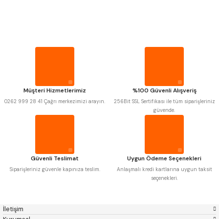
PROPLAR
Mitutoyo
Gönder
Insize
Narex
Asimeto
VİDA MASTARLARI
Pld
Kraft
Krone
Izar
Gerardi
Zps-Fn
ŞERİT SENTİLLER
Krasnic
Harlingen
Fraisa
Harvest
Müşteri Hizmetlerimiz
%100 Güvenli Alışveriş
TURMETRE
Autogrip
Tome
0262 999 28 41 Çağrı merkezimizi arayın.
256Bit SSL Sertifikası ile tüm siparişleriniz
Mastercut
Cp Grat-Ex
güvende.
Bison
Bučovice Tools
PİLLER
Gsp
Vertex
Gwg
Hakansson
Haimer
Çin
DİĞER ÖLÇÜ ALETLERİ
Cztool
Huscut
Güvenli Teslimat
Uygun Ödeme Seçenekleri
Iat
Ithal
Kinex
Korloy
Siparişleriniz güvenle kapınıza teslim.
Anlaşmalı kredi kartlarına uygun taksit
Masus
Pilana
seçenekleri.
Poldi
Skoda
Stanny
Temak
Tos
Wia
İletişim
Yerli
Zps