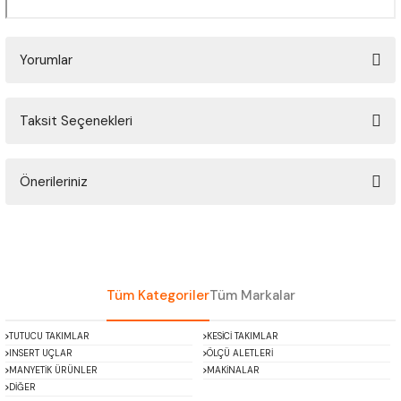
Yorumlar
Taksit Seçenekleri
Bu ürüne ilk yorumu siz yapın!
Önerileriniz
Yorum Yaz
Bu ürünün fiyat bilgisi, resim, ürün açıklamalarında ve diğer konularda
yetersiz gördüğünüz noktaları öneri formunu kullanarak tarafımıza
iletebilirsiniz.
Görüş ve önerileriniz için teşekkür ederiz.
Tüm Kategoriler
Tüm Markalar
Ürün resmi kalitesiz, bozuk veya görüntülenemiyor.
TUTUCU TAKIMLAR
KESİCİ TAKIMLAR
Ürün açıklamasında eksik bilgiler bulunuyor.
INSERT UÇLAR
ÖLÇÜ ALETLERİ
Ürün bilgilerinde hatalar bulunuyor.
MANYETİK ÜRÜNLER
MAKİNALAR
DİĞER
Ürün fiyatı diğer sitelerden daha pahalı.