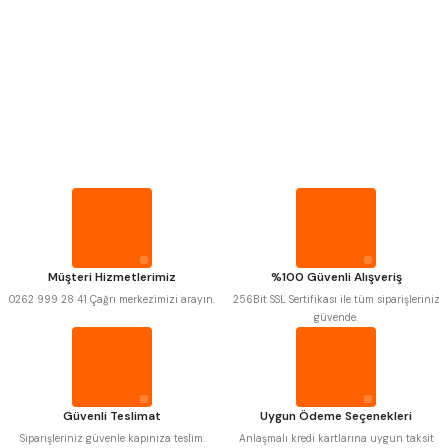
Bu ürüne benzer farklı alternatifler olmalı.
Mitutoyo
Gönder
Insize
Narex
Asimeto
Pld
Kraft
Krone
Izar
Gerardi
Zps-Fn
Krasnic
Harlingen
Fraisa
Harvest
Müşteri Hizmetlerimiz
%100 Güvenli Alışveriş
Autogrip
Tome
0262 999 28 41 Çağrı merkezimizi arayın.
256Bit SSL Sertifikası ile tüm siparişleriniz
Mastercut
Cp Grat-Ex
güvende.
Bison
Bučovice Tools
Gsp
Vertex
Gwg
Hakansson
Haimer
Çin
Cztool
Huscut
Güvenli Teslimat
Uygun Ödeme Seçenekleri
Iat
Ithal
Kinex
Korloy
Siparişleriniz güvenle kapınıza teslim.
Anlaşmalı kredi kartlarına uygun taksit