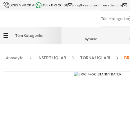
0262 999 28 41
0537 872 20 61
info@kesicitakimburada.com
i
KOCAELİ İÇİ SA
K
Tüm Kategoriler
Tüm Kategoriler
Aynalar
Anasayfa
INSERT UÇLAR
TORNA UÇLARI
BR