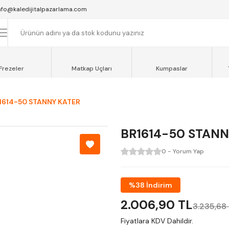
SAAT 16:00'YA KADAR VERİLEN SİPARİŞLER AYNI GÜN KARGOYA VERİLİR.
nfo@kaledijitalpazarlama.com
AT 12:00'YE KADAR VERİLEN SİPARİŞLER SEVKİYAT ARACIMIZLA AYNI GÜN
OCAELİ ve SAKARYA BÖLGESİ İÇİN AYNI GÜN TESLİMAT ARACIMIZ VARDI
Frezeler
Matkap Uçları
Kumpaslar
1614-50 STANNY KATER
BR1614-50 STANN
0 - Yorum Yap
%38 İndirim
2.006,90 TL
3.235,68
Fiyatlara KDV Dahildir.