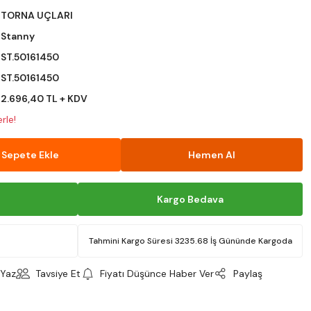
TORNA UÇLARI
Stanny
ST.50161450
ST.50161450
2.696,40 TL + KDV
rle!
Sepete Ekle
Hemen Al
Kargo Bedava
Tahmini Kargo Süresi 3235.68 İş Gününde Kargoda
Yaz
Tavsiye Et
Fiyatı Düşünce Haber Ver
Paylaş