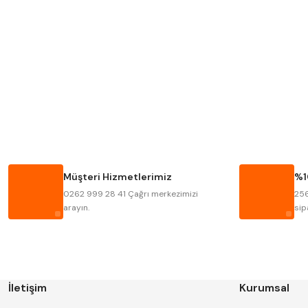
Mitutoyo
Insize
Krone
Izar
Fraisa
Harvest
Bison
Bučovice Tools
Haimer
Çin
Müşteri Hizmetlerimiz
%1
Kinex
Korloy
0262 999 28 41 Çağrı merkezimizi
256
Stanny
Temak
arayın.
sip
İletişim
Kurumsal