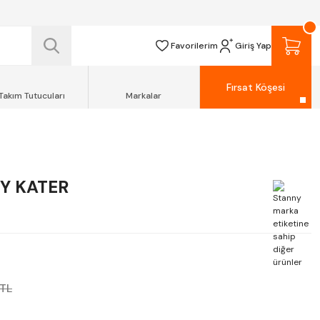
 TESLİM EDİLİR.
R.
Favorilerim
Giriş Yap
Fırsat Köşesi
Takım Tutucuları
Markalar
Y KATER
 TL