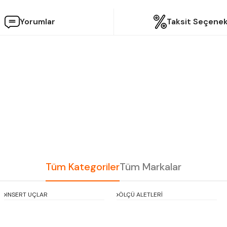
Yorumlar
Taksit Seçenek
etersiz gördüğünüz noktaları öneri formunu kullanarak tarafımıza iletebilir
Bu ürüne ilk yorumu siz yapın!
Yorum Yaz
Tüm Kategoriler
Tüm Markalar
INSERT UÇLAR
ÖLÇÜ ALETLERİ