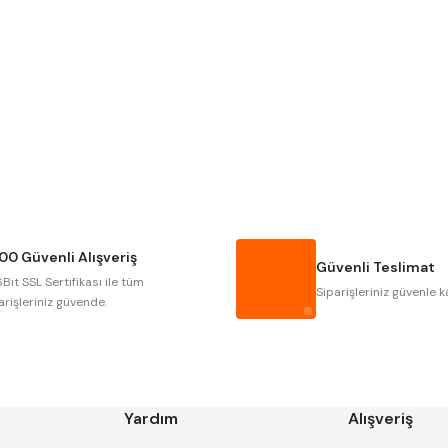
Gönder
Narex
Asimeto
Gerardi
Zps-Fn
Autogrip
Tome
Gsp
Vertex
Cztool
Huscut
00 Güvenli Alışveriş
Masus
Pilana
Güvenli Teslimat
Bit SSL Sertifikası ile tüm
Tos
Wia
Siparişleriniz güvenle k
arişleriniz güvende.
Yardım
Alışveriş