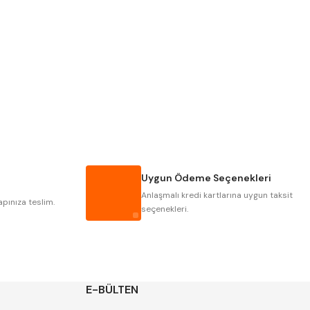
Pld
Kraft
Krasnic
Harlingen
Mastercut
Cp Grat-Ex
Gwg
Hakansson
Iat
Ithal
Uygun Ödeme Seçenekleri
Poldi
Skoda
Anlaşmalı kredi kartlarına uygun taksit
Yerli
Zps
apınıza teslim.
seçenekleri.
E-BÜLTEN