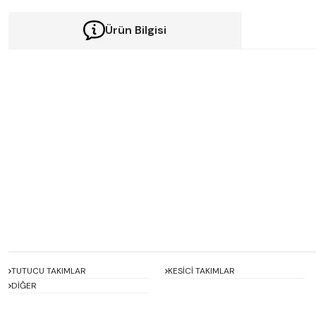
Ürün Bilgisi
Bu ürünün fiyat bilgisi, resim, ürün açıklamalarında ve diğer konularda y
Görüş ve önerileriniz için teşekkür ederiz.
Ürün resmi kalitesiz, bozuk veya görüntülenemiyor.
Ürün açıklamasında eksik bilgiler bulunuyor.
Ürün bilgilerinde hatalar bulunuyor.
Ürün fiyatı diğer sitelerden daha pahalı.
Bu ürüne benzer farklı alternatifler olmalı.
TUTUCU TAKIMLAR
KESİCİ TAKIMLAR
DİĞER