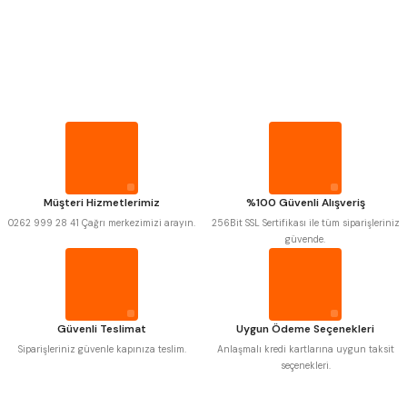
PROPLAR
VİDA MASTARLARI
MITUTOYO
Gönder
INSIZE
NAREX
ASIMETO
PLD
KRAFT
ŞERİT SENTİLLER
KRONE
IZAR
GERARDI
ZPS-FN
TURMETRE
KRASNIC
HARLINGEN
FRAISA
HARVEST
Müşteri Hizmetlerimiz
%100 Güvenli Alışveriş
AUTOGRIP
TOME
PİLLER
0262 999 28 41 Çağrı merkezimizi arayın.
256Bit SSL Sertifikası ile tüm siparişleriniz
MASTERCUT
CP GRAT-EX
güvende.
BISON
BUČOVICE TOOLS
GSP
VERTEX
DİĞER ÖLÇÜ ALETLERİ
GWG
HAKANSSON
HAIMER
CIN
CZTOOL
HUSCUT
Güvenli Teslimat
Uygun Ödeme Seçenekleri
IAT
ITHAL
KINEX
KORLOY
Siparişleriniz güvenle kapınıza teslim.
Anlaşmalı kredi kartlarına uygun taksit
MASUS
PILANA
seçenekleri.
POLDI
SKODA
STANNY
TEMAK