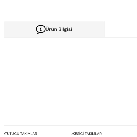
Ürün Bilgisi
Bu ürünün fiyat bilgisi, resim, ürün açıklamalarında ve diğer konularda y
Görüş ve önerileriniz için teşekkür ederiz.
Ürün resmi kalitesiz, bozuk veya görüntülenemiyor.
Ürün açıklamasında eksik bilgiler bulunuyor.
Ürün bilgilerinde hatalar bulunuyor.
Ürün fiyatı diğer sitelerden daha pahalı.
Bu ürüne benzer farklı alternatifler olmalı.
TUTUCU TAKIMLAR
KESİCİ TAKIMLAR