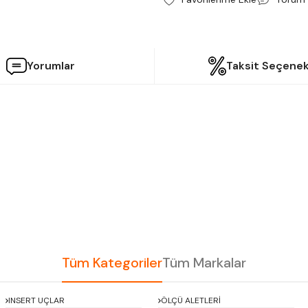
Yorumlar
Taksit Seçenek
etersiz gördüğünüz noktaları öneri formunu kullanarak tarafımıza iletebilir
Bu ürüne ilk yorumu siz yapın!
Yorum Yaz
Tüm Kategoriler
Tüm Markalar
INSERT UÇLAR
ÖLÇÜ ALETLERİ