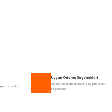
PLD
KRAFT
KRASNIC
HARLINGEN
MASTERCUT
CP GRAT-EX
GWG
HAKANSSON
IAT
ITHAL
Uygun Ödeme Seçenekleri
POLDI
SKODA
Anlaşmalı kredi kartlarına uygun taksit
ZPS
apınıza teslim.
seçenekleri.