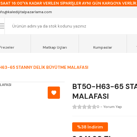
SAAT 16:00'YA KADAR VERİLEN SİPARİŞLER AYNI GÜN KARGOYA VERİLİR.
AT 12:00'YE KADAR VERİLEN SİPARİŞLER SEVKİYAT ARACIMIZLA AYNI GÜN
nfo@kaledijitalpazarlama.com
OCAELİ ve SAKARYA BÖLGESİ İÇİN AYNI GÜN TESLİMAT ARACIMIZ VARDI
Frezeler
Matkap Uçları
Kumpaslar
H63-65 STANNY DELİK BÜYÜTME MALAFASI
BT50-H63-65 ST
MALAFASI
0 - Yorum Yap
%38 İndirim