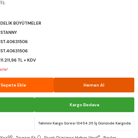
 TL
DELİK BÜYÜTMELER
STANNY
ST.40631506
ST.40631506
11.211,96 TL + KDV
rle!
Sepete Ekle
Hemen Al
Kargo Bedava
Tahmini Kargo Süresi 13454.35 İş Gününde Kargoda
Yaz
Tavsiye Et
Fiyatı Düşünce Haber Ver
Paylaş