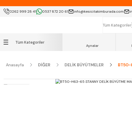
KOCAELİ İÇİ SA
0262 999 28 41
0537 872 20 61
info@kesicitakimburada.com
i
K
Tüm Kategoriler
Tüm Kategoriler
Aynalar
Anasayfa
DİĞER
DELİK BÜYÜTMELER
BT50-