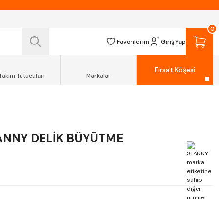
 TESLİM EDİLİR.
R.
0
Favorilerim
Giriş Yap
Fırsat Köşesi
Takım Tutucuları
Markalar
ANNY DELİK BÜYÜTME