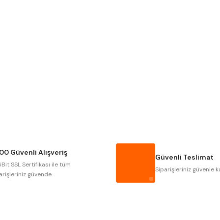
Gönder
NAREX
ASIMETO
GERARDI
ZPS-FN
AUTOGRIP
TOME
GSP
VERTEX
CZTOOL
HUSCUT
00 Güvenli Alışveriş
MASUS
PILANA
Güvenli Teslimat
Bit SSL Sertifikası ile tüm
TOS
YERLI
Siparişleriniz güvenle k
arişleriniz güvende.