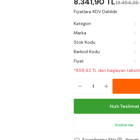
8.341,90 TL
13.454,35
Fiyatlara KDV Dahildir.
Kategori
Marka
Stok Kodu
Barkod Kodu
Fiyat
*859,42 TL den başlayan taksitle
Hızlı Teslimat
Stokta Var
Yorum 