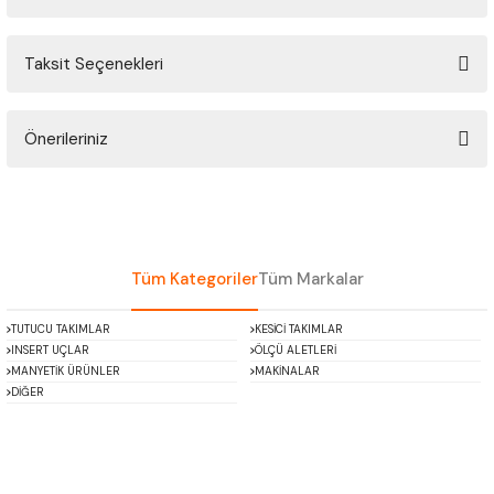
ÇOK AMAÇLI ÖLÇÜ MASTARI
Taksit Seçenekleri
Bu ürüne ilk yorumu siz yapın!
PERGELLER
PİM MASTAR SETİ
Önerileriniz
Yorum Yaz
Bu ürünün fiyat bilgisi, resim, ürün açıklamalarında ve diğer konularda
FİLLER ÇAKISI
yetersiz gördüğünüz noktaları öneri formunu kullanarak tarafımıza
iletebilirsiniz.
TORNA KALEM MASTARI
Görüş ve önerileriniz için teşekkür ederiz.
Tüm Kategoriler
Tüm Markalar
KALIP ALMA ŞABLONU
Ürün resmi kalitesiz, bozuk veya görüntülenemiyor.
TUTUCU TAKIMLAR
KESİCİ TAKIMLAR
Ürün açıklamasında eksik bilgiler bulunuyor.
INSERT UÇLAR
ÖLÇÜ ALETLERİ
GRANİT PLEYTLER
Ürün bilgilerinde hatalar bulunuyor.
MANYETİK ÜRÜNLER
MAKİNALAR
DİĞER
Ürün fiyatı diğer sitelerden daha pahalı.
DÖKÜM PLEYTLER
Bu ürüne benzer farklı alternatifler olmalı.
AÇI MASTAR SETİ