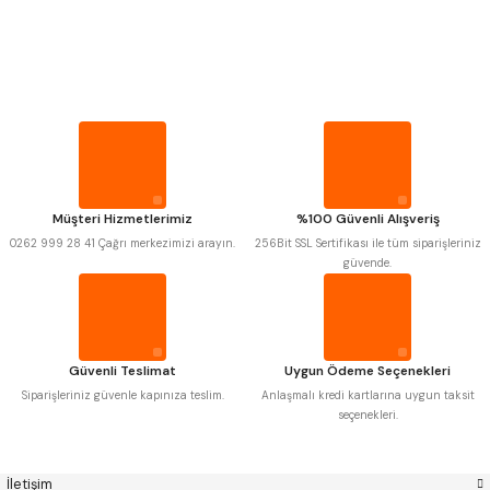
PROPLAR
Mitutoyo
Gönder
Insize
VİDA MASTARLARI
Narex
Asimeto
Pld
Kraft
Krone
Izar
ŞERİT SENTİLLER
Gerardi
Zps-Fn
Krasnic
Harlingen
Fraisa
Harvest
TURMETRE
Müşteri Hizmetlerimiz
%100 Güvenli Alışveriş
Autogrip
Tome
0262 999 28 41 Çağrı merkezimizi arayın.
256Bit SSL Sertifikası ile tüm siparişleriniz
Mastercut
Cp Grat-Ex
güvende.
PİLLER
Bison
Bučovice Tools
Gsp
Vertex
Gwg
Hakansson
DİĞER ÖLÇÜ ALETLERİ
Haimer
Çin
Cztool
Huscut
Güvenli Teslimat
Uygun Ödeme Seçenekleri
Iat
Ithal
Kinex
Korloy
Siparişleriniz güvenle kapınıza teslim.
Anlaşmalı kredi kartlarına uygun taksit
Masus
Pilana
seçenekleri.
Poldi
Skoda
Stanny
Temak
Tos
Wia
İletişim