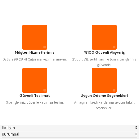
PROPLAR
MITUTOYO
Gönder
INSIZE
NAREX
ASIMETO
PLD
KRAFT
VİDA MASTARLARI
KRONE
IZAR
GERARDI
ZPS-FN
KRASNIC
HARLINGEN
ŞERİT SENTİLLER
FRAISA
HARVEST
Müşteri Hizmetlerimiz
%100 Güvenli Alışveriş
AUTOGRIP
TOME
0262 999 28 41 Çağrı merkezimizi arayın.
256Bit SSL Sertifikası ile tüm siparişleriniz
TURMETRE
MASTERCUT
CP GRAT-EX
güvende.
BISON
BUČOVICE TOOLS
GSP
VERTEX
PİLLER
GWG
HAKANSSON
HAIMER
CIN
CZTOOL
HUSCUT
DİĞER ÖLÇÜ ALETLERİ
Güvenli Teslimat
Uygun Ödeme Seçenekleri
IAT
ITHAL
KINEX
KORLOY
Siparişleriniz güvenle kapınıza teslim.
Anlaşmalı kredi kartlarına uygun taksit
MASUS
PILANA
seçenekleri.
POLDI
SKODA
STANNY
TEMAK
TOS
YERLI
İletişim
ZPS
Kurumsal