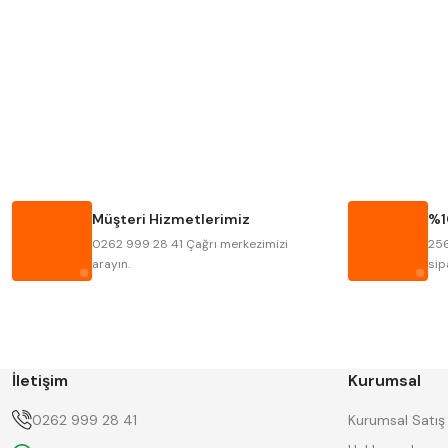
MITUTOYO
INSIZE
KRONE
IZAR
FRAISA
HARVEST
BISON
BUČOVICE TOOLS
HAIMER
CIN
Müşteri Hizmetlerimiz
%1
KINEX
KORLOY
0262 999 28 41 Çağrı merkezimizi
256
STANNY
TEMAK
arayın.
sip
İletişim
Kurumsal
0262 999 28 41
Kurumsal Satış