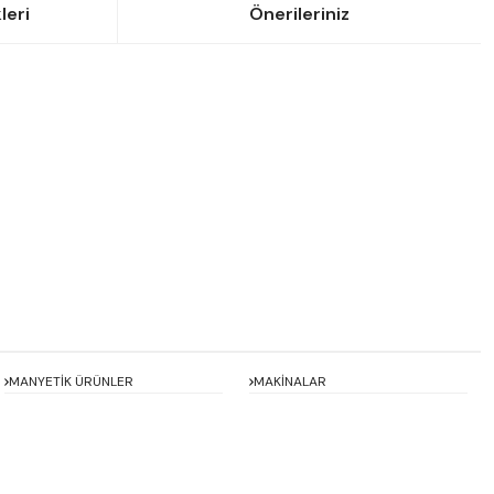
leri
Önerileriniz
siniz.
MANYETİK ÜRÜNLER
MAKİNALAR