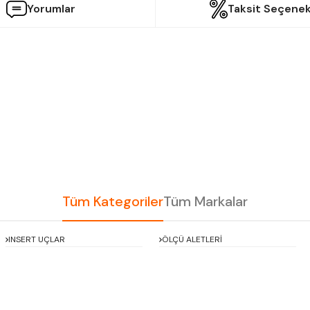
Yorumlar
Taksit Seçenek
etersiz gördüğünüz noktaları öneri formunu kullanarak tarafımıza iletebilir
Bu ürüne ilk yorumu siz yapın!
Yorum Yaz
Tüm Kategoriler
Tüm Markalar
INSERT UÇLAR
ÖLÇÜ ALETLERİ