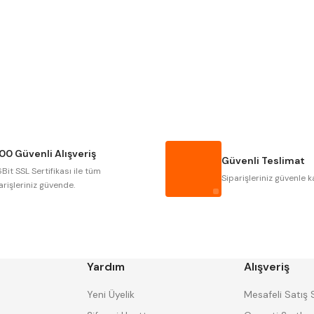
Gönder
NAREX
ASIMETO
GERARDI
ZPS-FN
AUTOGRIP
TOME
GSP
VERTEX
CZTOOL
HUSCUT
00 Güvenli Alışveriş
MASUS
PILANA
Güvenli Teslimat
Bit SSL Sertifikası ile tüm
TOS
YERLI
Siparişleriniz güvenle k
arişleriniz güvende.
Yardım
Alışveriş
Yeni Üyelik
Mesafeli Satış