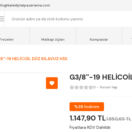
SAAT 16:00'YA KADAR VERİLEN SİPARİŞLER AYNI GÜN KARGOYA VERİLİR.
nfo@kaledijitalpazarlama.com
AT 12:00'YE KADAR VERİLEN SİPARİŞLER SEVKİYAT ARACIMIZLA AYNI GÜN
OCAELİ ve SAKARYA BÖLGESİ İÇİN AYNI GÜN TESLİMAT ARACIMIZ VARDI
Frezeler
Matkap Uçları
Kumpaslar
8''-19 HELİCOİL DÜZ KILAVUZ HSS
G3/8''-19 HELİCO
0 - Yorum Yap
%38 İndirim
1.147,90 TL
1.850,69 TL
Fiyatlara KDV Dahildir.