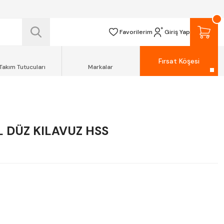
 TESLİM EDİLİR.
R.
Favorilerim
Giriş Yap
Fırsat Köşesi
Takım Tutucuları
Markalar
İL DÜZ KILAVUZ HSS