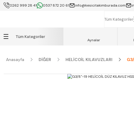
0262 999 28 41
0537 872 20 61
info@kesicitakimburada.com
i
KOCAELİ İÇİ SA
K
Tüm Kategoriler
Tüm Kategoriler
Aynalar
Anasayfa
DİĞER
HELİCOİL KILAVUZLARI
G3/