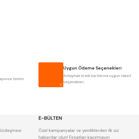
PLD
KRAFT
KRASNIC
HARLINGEN
MASTERCUT
CP GRAT-EX
GWG
HAKANSSON
IAT
ITHAL
Uygun Ödeme Seçenekleri
POLDI
SKODA
Anlaşmalı kredi kartlarına uygun taksit
ZPS
apınıza teslim.
seçenekleri.
E-BÜLTEN
 Sözleşmesi
Özel kampanyalar ve yeniliklerden ilk siz
haberdar olun! Fırsatları kaçırmayın.