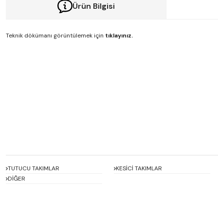
Ürün Bilgisi
Teknik dökümanı görüntülemek için
tıklayınız.
Bu ürünün fiyat bilgisi, resim, ürün açıklamalarında ve diğer konularda y
Görüş ve önerileriniz için teşekkür ederiz.
Ürün resmi kalitesiz, bozuk veya görüntülenemiyor.
Ürün açıklamasında eksik bilgiler bulunuyor.
Ürün bilgilerinde hatalar bulunuyor.
Ürün fiyatı diğer sitelerden daha pahalı.
Bu ürüne benzer farklı alternatifler olmalı.
TUTUCU TAKIMLAR
KESİCİ TAKIMLAR
DİĞER