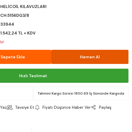
HELİCOİL KILAVUZLARI
CH.5156DG3/8
33944
1.542,24 TL + KDV
le!
Sepete Ekle
Hemen Al
Hızlı Teslimat
Tahmini Kargo Süresi 1850.69 İş Gününde Kargoda
Yaz
Tavsiye Et
Fiyatı Düşünce Haber Ver
Paylaş