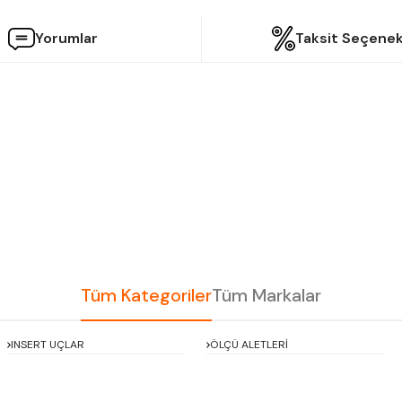
Yorumlar
Taksit Seçenek
etersiz gördüğünüz noktaları öneri formunu kullanarak tarafımıza iletebilir
Bu ürüne ilk yorumu siz yapın!
Yorum Yaz
Tüm Kategoriler
Tüm Markalar
INSERT UÇLAR
ÖLÇÜ ALETLERİ