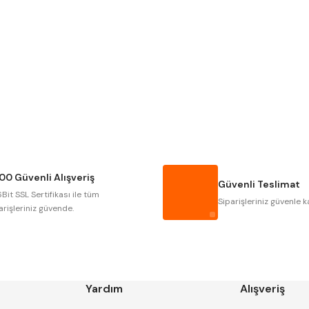
Gönder
NAREX
ASIMETO
GERARDI
ZPS-FN
AUTOGRIP
TOME
GSP
VERTEX
CZTOOL
HUSCUT
00 Güvenli Alışveriş
MASUS
PILANA
Güvenli Teslimat
Bit SSL Sertifikası ile tüm
TOS
YERLI
Siparişleriniz güvenle k
arişleriniz güvende.
Yardım
Alışveriş