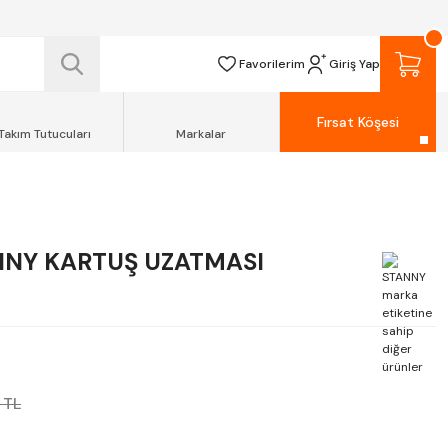
 TESLİM EDİLİR.
R.
Favorilerim
Giriş Yap
Fırsat Köşesi
Takım Tutucuları
Markalar
NNY KARTUŞ UZATMASI
 TL