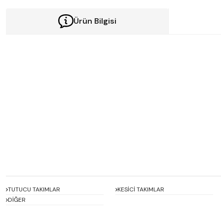
Ürün Bilgisi
Bu ürünün fiyat bilgisi, resim, ürün açıklamalarında ve diğer konularda y
Görüş ve önerileriniz için teşekkür ederiz.
Ürün resmi kalitesiz, bozuk veya görüntülenemiyor.
Ürün açıklamasında eksik bilgiler bulunuyor.
Ürün bilgilerinde hatalar bulunuyor.
Ürün fiyatı diğer sitelerden daha pahalı.
Bu ürüne benzer farklı alternatifler olmalı.
TUTUCU TAKIMLAR
KESİCİ TAKIMLAR
DİĞER