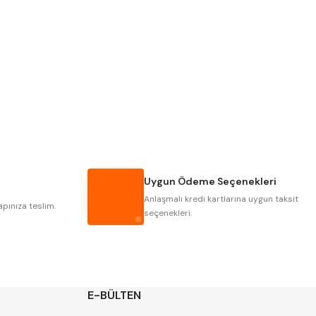
PLD
KRAFT
KRASNIC
HARLINGEN
MASTERCUT
CP GRAT-EX
GWG
HAKANSSON
IAT
ITHAL
Uygun Ödeme Seçenekleri
POLDI
SKODA
Anlaşmalı kredi kartlarına uygun taksit
ZPS
apınıza teslim.
seçenekleri.
E-BÜLTEN