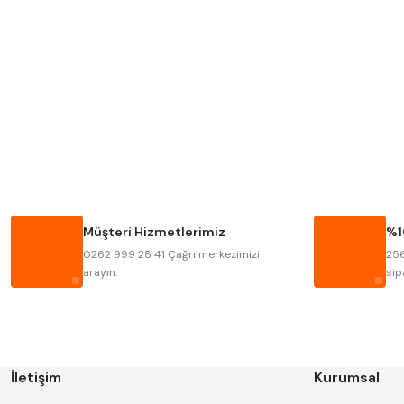
MITUTOYO
INSIZE
KRONE
IZAR
FRAISA
HARVEST
BISON
BUČOVICE TOOLS
HAIMER
CIN
Müşteri Hizmetlerimiz
%1
KINEX
KORLOY
0262 999 28 41 Çağrı merkezimizi
256
STANNY
TEMAK
arayın.
sip
İletişim
Kurumsal