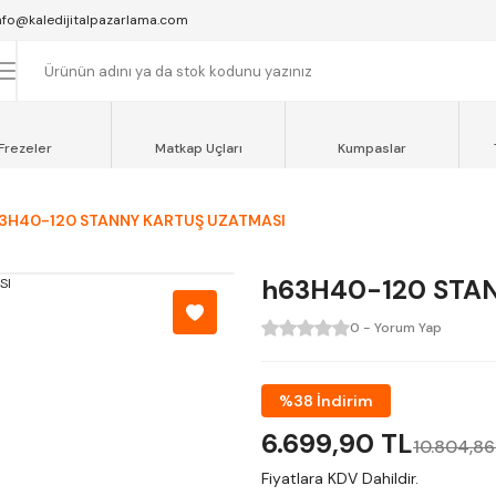
SAAT 16:00'YA KADAR VERİLEN SİPARİŞLER AYNI GÜN KARGOYA VERİLİR.
nfo@kaledijitalpazarlama.com
AT 12:00'YE KADAR VERİLEN SİPARİŞLER SEVKİYAT ARACIMIZLA AYNI GÜN
OCAELİ ve SAKARYA BÖLGESİ İÇİN AYNI GÜN TESLİMAT ARACIMIZ VARDI
Frezeler
Matkap Uçları
Kumpaslar
3H40-120 STANNY KARTUŞ UZATMASI
h63H40-120 STA
0 - Yorum Yap
%38 İndirim
6.699,90 TL
10.804,86
Fiyatlara KDV Dahildir.