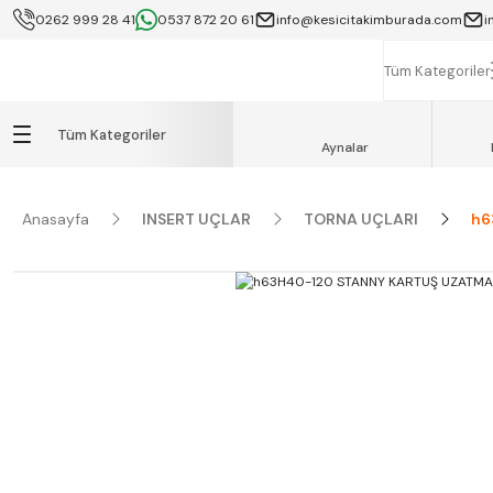
0262 999 28 41
0537 872 20 61
info@kesicitakimburada.com
i
KOCAELİ İÇİ SA
K
Tüm Kategoriler
Tüm Kategoriler
Aynalar
Anasayfa
INSERT UÇLAR
TORNA UÇLARI
h6