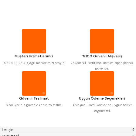
PROPLAR
Mitutoyo
Gönder
Insize
Narex
Asimeto
VİDA MASTARLARI
Pld
Kraft
Krone
Izar
Gerardi
Zps-Fn
ŞERİT SENTİLLER
Krasnic
Harlingen
Fraisa
Harvest
Müşteri Hizmetlerimiz
%100 Güvenli Alışveriş
TURMETRE
Autogrip
Tome
0262 999 28 41 Çağrı merkezimizi arayın.
256Bit SSL Sertifikası ile tüm siparişleriniz
Mastercut
Cp Grat-Ex
güvende.
Bison
Bučovice Tools
PİLLER
Gsp
Vertex
Gwg
Hakansson
Haimer
Çin
DİĞER ÖLÇÜ ALETLERİ
Cztool
Huscut
Güvenli Teslimat
Uygun Ödeme Seçenekleri
Iat
Ithal
Kinex
Korloy
Siparişleriniz güvenle kapınıza teslim.
Anlaşmalı kredi kartlarına uygun taksit
Masus
Pilana
seçenekleri.
Poldi
Skoda
Stanny
Temak
Tos
Wia
İletişim
Yerli
Zps