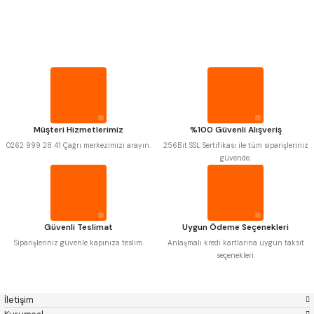
PROPLAR
Mitutoyo
Gönder
Insize
Narex
Asimeto
VİDA MASTARLARI
Pld
Kraft
Krone
Izar
Gerardi
Zps-Fn
ŞERİT SENTİLLER
Krasnic
Harlingen
Fraisa
Harvest
Müşteri Hizmetlerimiz
%100 Güvenli Alışveriş
TURMETRE
Autogrip
Tome
0262 999 28 41 Çağrı merkezimizi arayın.
256Bit SSL Sertifikası ile tüm siparişleriniz
Mastercut
Cp Grat-Ex
güvende.
Bison
Bučovice Tools
PİLLER
Gsp
Vertex
Gwg
Hakansson
Haimer
Çin
DİĞER ÖLÇÜ ALETLERİ
Cztool
Huscut
Güvenli Teslimat
Uygun Ödeme Seçenekleri
Iat
Ithal
Kinex
Korloy
Siparişleriniz güvenle kapınıza teslim.
Anlaşmalı kredi kartlarına uygun taksit
Masus
Pilana
seçenekleri.
Poldi
Skoda
Stanny
Temak
Tos
Wia
İletişim
Yerli
Zps